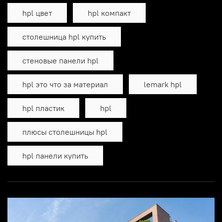
hpl цвет
hpl компакт
столешница hpl купить
стеновые панели hpl
hpl это что за материал
lemark hpl
hpl пластик
hpl
плюсы столешницы hpl
hpl панели купить