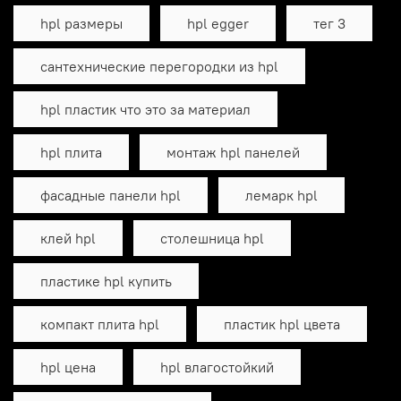
hpl размеры
hpl egger
тег 3
сантехнические перегородки из hpl
hpl пластик что это за материал
hpl плита
монтаж hpl панелей
фасадные панели hpl
лемарк hpl
клей hpl
столешница hpl
пластике hpl купить
компакт плита hpl
пластик hpl цвета
hpl цена
hpl влагостойкий