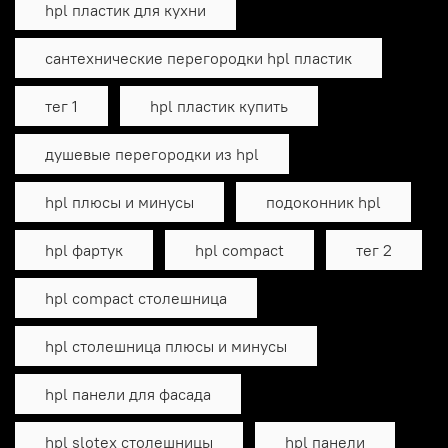
hpl пластик для кухни
сантехнические перегородки hpl пластик
тег 1
hpl пластик купить
душевые перегородки из hpl
hpl плюсы и минусы
подоконник hpl
hpl фартук
hpl compact
тег 2
hpl compact столешница
hpl столешница плюсы и минусы
hpl панели для фасада
hpl slotex столешницы
hpl панели