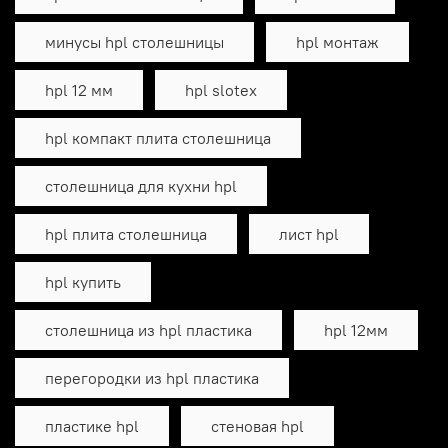
минусы hpl столешницы
hpl монтаж
hpl 12 мм
hpl slotex
hpl компакт плита столешница
столешница для кухни hpl
hpl плита столешница
лист hpl
hpl купить
столешница из hpl пластика
hpl 12мм
перегородки из hpl пластика
пластике hpl
стеновая hpl