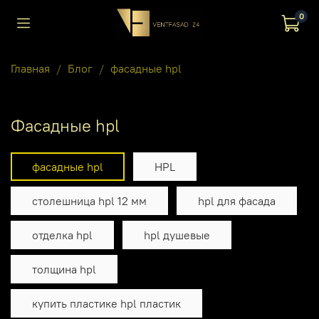
0
Главная
Блог
фасадные hpl
фасадные hpl
фасадные hpl
HPL
столешница hpl 12 мм
hpl для фасада
отделка hpl
hpl душевые
толщина hpl
купить пластике hpl пластик