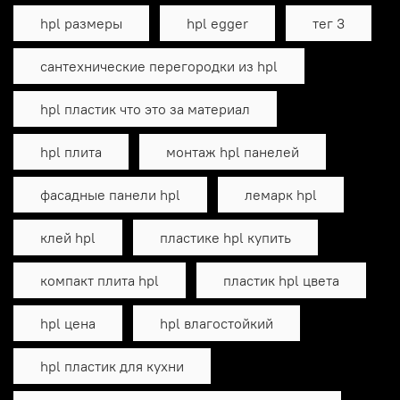
hpl размеры
hpl egger
тег 3
сантехнические перегородки из hpl
hpl пластик что это за материал
hpl плита
монтаж hpl панелей
фасадные панели hpl
лемарк hpl
клей hpl
пластике hpl купить
компакт плита hpl
пластик hpl цвета
hpl цена
hpl влагостойкий
hpl пластик для кухни