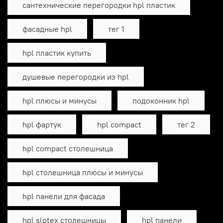
сантехнические перегородки hpl пластик
фасадные hpl
тег 1
hpl пластик купить
душевые перегородки из hpl
hpl плюсы и минусы
подоконник hpl
hpl фартук
hpl compact
тег 2
hpl compact столешница
hpl столешница плюсы и минусы
hpl панели для фасада
hpl slotex столешницы
hpl панели