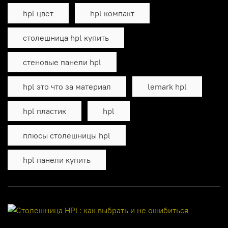
hpl цвет
hpl компакт
столешница hpl купить
стеновые панели hpl
hpl это что за материал
lemark hpl
hpl пластик
hpl
плюсы столешницы hpl
hpl панели купить