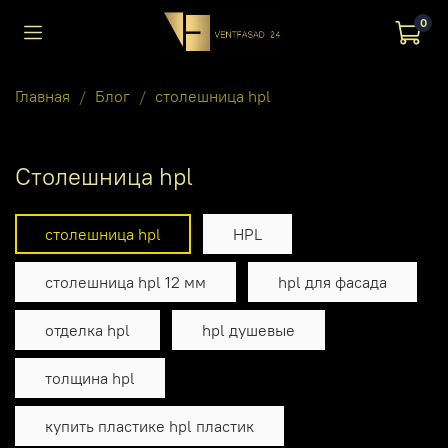
0
Главная
Блог
столешница hpl
столешница hpl
столешница hpl
HPL
столешница hpl 12 мм
hpl для фасада
отделка hpl
hpl душевые
толщина hpl
купить пластике hpl пластик