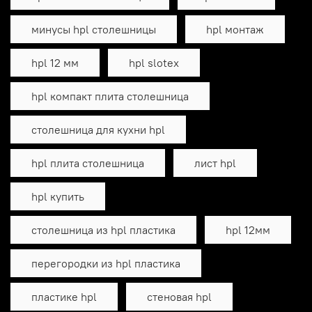
минусы hpl столешницы
hpl монтаж
hpl 12 мм
hpl slotex
hpl компакт плита столешница
столешница для кухни hpl
hpl плита столешница
лист hpl
hpl купить
столешница из hpl пластика
hpl 12мм
перегородки из hpl пластика
пластике hpl
стеновая hpl