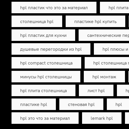
hpl пластик что это за материал
hpl плита
столешница hpl
пластике hpl купить
hpl пластик для кухни
сантехнические пе
душевые перегородки из hpl
hpl плюсы и
hpl compact столешница
hpl столешница
минусы hpl столешницы
hpl монтаж
hpl плита столешница
лист hpl
h
пластике hpl
стеновая hpl
hpl
hpl это что за материал
lemark hpl