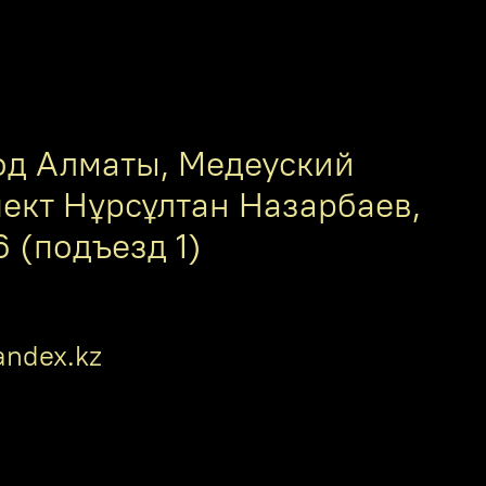
од Алматы, Медеуский
пект Нұрсұлтан Назарбаев,
6 (подъезд 1)
ndex.kz