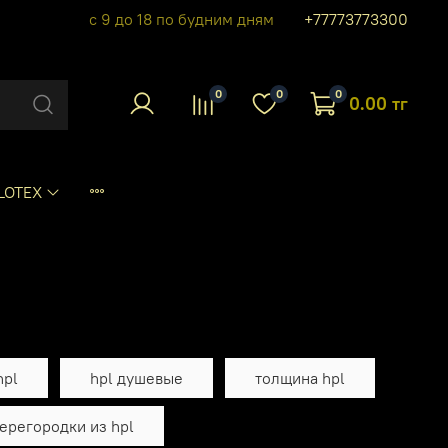
с 9 до 18 по будним дням
+77773773300
0
0
0
0.00 тг
LOTEX
hpl
hpl душевые
толщина hpl
ерегородки из hpl