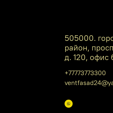
505000. гор
район, прос
д. 120, офис 
+77773773300
ventfasad24@ya