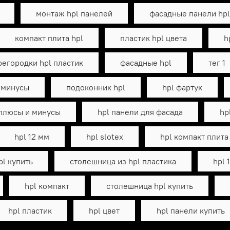
монтаж hpl панелей
фасадные панели hpl
компакт плита hpl
пластик hpl цвета
h
регородки hpl пластик
фасадные hpl
тег 1
 минусы
подоконник hpl
hpl фартук
 плюсы и минусы
hpl панели для фасада
hp
hpl 12 мм
hpl slotex
hpl компакт плит
pl купить
столешница из hpl пластика
hpl 
hpl компакт
столешница hpl купить
hpl пластик
hpl цвет
hpl панели купить