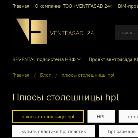
Главная
О компании ТОО «VENTFASAD 24»
BIM-про
REVENTAL подсистема НВФ
Проект вентфасада 
Главная
Блог
плюсы столешницы hpl
плюсы столешницы hpl
плюсы столешницы hpl
HPL
стол
купить пластике hpl пластик
hpl размеры