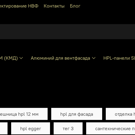
ектирование НВФ
Контакты
Блог
КМ (КМД)
Алюминий для вентфасада
HPL-панели S
ешница hpl 12 мм
hpl для фасада
отделка 
hpl egger
тег 3
сантехнические п