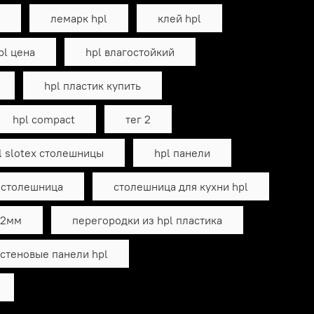
лемарк hpl
клей hpl
pl цена
hpl влагостойкий
hpl пластик купить
hpl compact
тег 2
l slotex столешницы
hpl панели
а столешница
столешница для кухни hpl
12мм
перегородки из hpl пластика
стеновые панели hpl