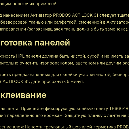
ащим нелетучих примесей.
ед нанесением Активатор PROBOS ACTILOCK 31 следует тщате
 безворсовой тканью или салфеткой, смоченной в Активато
аправлении (загрязнившаяся ткань должна быть заменена), 
готовка панелей
рхность HPL панели должна быть чистой, сухой и не иметь 
рительно очистить изопропанолом, ацетоном или другим ра
ереть предназначенные для склейки участки чистой, безвор
ACTILOCK 31, дать просохнуть 5 минут.
клеивание
йкая лента. Приклейте фиксирующую клейкую ленту ТР3664В
ия параллельно его кромкам. Защитную пленку с ленты не 
есение клея: Нанести треугольный шов клей-герметика PR