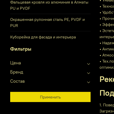
• Униве
Фальцевая кровля из алюминия в Алматы
• Техно
PU и PVDF
• Удобс
• Прочн
Окрашенная рулонная сталь PE, PVDF и
• Эффек
PUR
• Эсте
интерь
Куборейка для фасада и интерьера
• Наде
Фильтры
• Антик
• Атмос
• Тех.п
Цена
оптими
Бренд
Рек
Состав
Под
Применить
1. Пове
Загряз