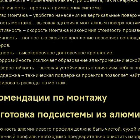
рсальность – применима как внутри объекта, так и снаружи.
логичность – простота применения системы.
тво монтажа – удобство нанесения на вертикальные поверхн
ость монтажа – высокая адгезия к монтажным поверхностям
тивность – скорость монтажа и экономия стоимости произво
тичность – полностью скрытое крепление позволяет воплоща
еров.
жность – высокопрочное долговечное крепление.
оррозийность исключает образование электромеханической 
феростойкость – высокая устойчивость к влияниям неблаго
оддержка – техническая поддержка проектов позволяет най
зировать расходы на монтаж.
омендации по монтажу
готовка подсистемы из алюм
рхность алюминиевого профиля должна быть чистой, сухой и
ненный профиль необходимо предварительно очистить изопр