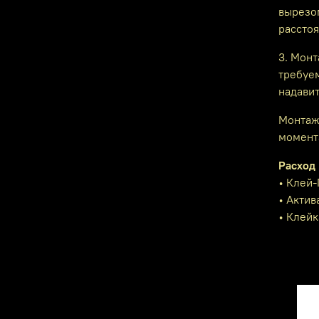
вырезом
расстоя
3. Мон
требуе
надавит
Монтаж
момента
Расход 
• Клей
• Актив
• Клейк