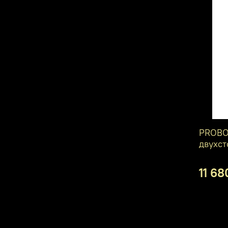
PROBO
двухст
11 68