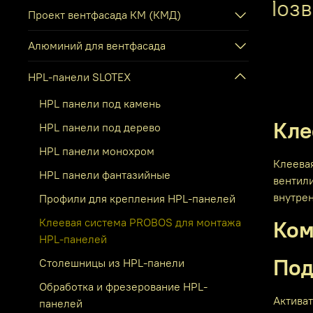
Позво
Проект вентфасада КМ (КМД)
Алюминий для вентфасада
HPL-панели SLOTEX
HPL панели под камень
Кле
HPL панели под дерево
HPL панели монохром
Клеева
HPL панели фантазийные
вентил
внутре
Профили для крепления HPL-панелей
Клеевая система PROBOS для монтажа
Ком
HPL-панелей
Под
Столешницы из HPL-панели
Обработка и фрезерование HPL-
Актива
панелей