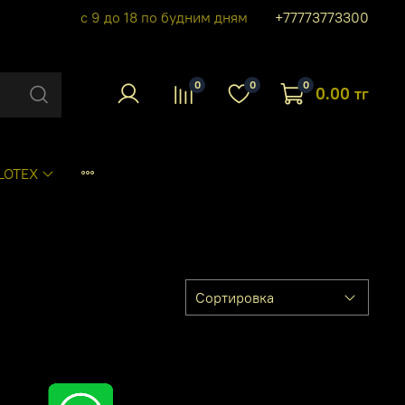
с 9 до 18 по будним дням
+77773773300
0
0
0
0.00 тг
LOTEX