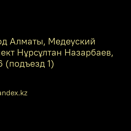
од Алматы, Медеуский
пект Нұрсұлтан Назарбаев,
6 (подъезд 1)
ndex.kz