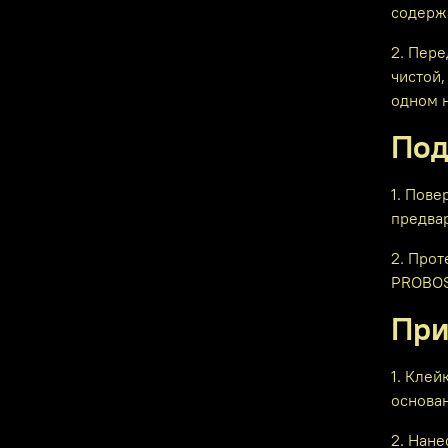
содерж
2. Пер
чистой,
одном н
Под
1. Пове
предва
2. Прот
PROBOS 
При
1. Кле
основан
2. Нан