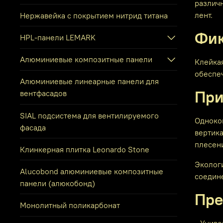
различн
лент.
Нержавейка с покрытием нитрид титана
Фик
HPL-панели LEMARK
Алюминиевые композитные панели
Клейка
обеспеч
Алюминиевые линеарные панели для
При
вентфасадов
SIAL подсистема для вентилируемого
Одноком
фасада
вертика
плесени
Клинкерная плитка Leonardo Stone
Экологи
Alucobond алюминиевые композитные
соедин
панели (алюкобонд)
Пре
Монолитный поликарбонат