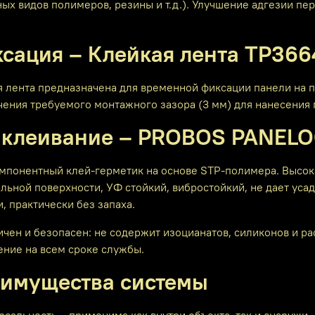
ых видов полимеров, резины и т.д.). Улучшение адгезии пе
сация – Клейкая лента ТР366
я лента предназначена для временной фиксации панели на п
ения требуемого монтажного зазора (3 мм) для нанесения 
клеивание – PROBOS PANELO
понентный клей-герметик на основе STP-полимера. Высокая
льной поверхности, УФ стойкий, вибростойкий, не дает уса
, практически без запаха.
чен и безопасен: не содержит изоцианатов, силиконов и р
ение на всем сроке службы.
имущества системы