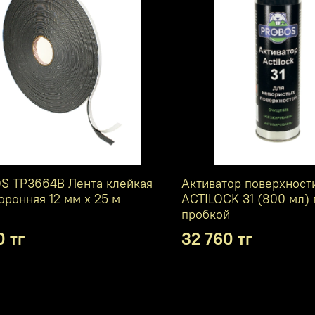
S ТР3664В Лента клейкая
Активатор поверхнос
оронняя 12 мм х 25 м
ACTILOCK 31 (800 мл) 
пробкой
0 тг
32 760 тг