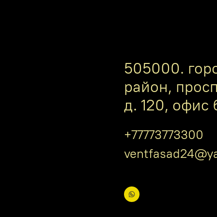
505000. гор
район, прос
д. 120, офис 
+77773773300
ventfasad24@ya