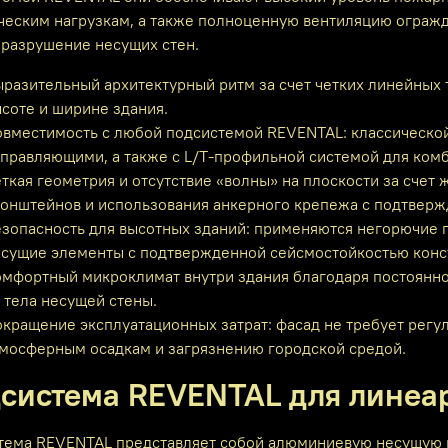
ческим нагрузкам, а также полноценную вентиляцию огра
 разрушение несущих стен.
разительный архитектурный ритм за счет четких линейных 
соте и ширине здания.
вместимость с любой подсистемой REVENTAL: классическо
правляющими, а также с L/T‑профильной системой для ком
ткая геометрия и отсутствие «волны» на плоскости за счет 
онштейнов и использования анкерного крепежа с подтвер
зопасность для высотных зданий: применяются негорючие 
сущие элементы с подтвержденной сейсмостойкостью конс
мфортный микроклимат внутри здания благодаря постоянно
 тела несущей стены.
кращение эксплуатационных затрат: фасад не требует регул
мосферным осадкам и загрязнению городской средой.
система REVENTAL для линеа
тема REVENTAL представляет собой алюминиевую несущую