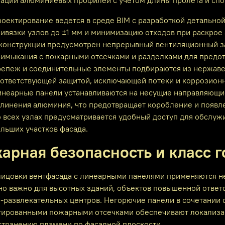
ации алюминиевых профилей с учетом длины пролета и спо
оектирование ведется в среде BIM с разработкой детальной
ивязки узлов до ±1 мм и минимизацию отходов при раскро
конструкции предусмотрен непрерывный вентиляционный за
имыкания с пожарными отсечками и разделками для предот
епеж и соединительные элементы подбираются из нержаве
ответствующей защитой, исключающей потеки и коррозион
неарные панели устанавливаются на несущие направляющие
линения алюминия, что предотвращает коробление и появл
 всех узлах предусматривается удобный доступ для обслуж
льших участков фасада.
арная безопасность и класс 
лицовки вентфасада с линеарными панелями применяются не
о важно для высотных зданий, объектов повышенной ответс
о‑развлекательных центров. Негорючие панели в сочетании
тированными пожарными отсечками обеспечивают локализац
странению пламени по фасадной плоскости.