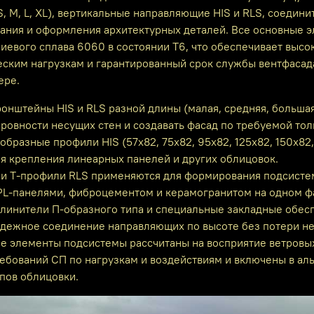
S, M, L, XL), вертикальные направляющие HIS и RLS, соеди
ания и оформления архитектурных деталей. Все основные 
евого сплава 6060 в состоянии Т6, что обеспечивает высо
ским нагрузкам и гарантированный срок службы вентфасада
ере.
онштейны HIS и RLS разной длины (малая, средняя, больша
ровности несущих стен и создавать фасад по требуемой то
образные профили HIS (57х82, 75х82, 95х82, 125х82, 150х
я крепления линеарных панелей и других облицовок.
 и T‑профили RLS применяются для формирования подсисте
L‑панелями, фиброцементом и керамогранитом на одном ф
линители П‑образного типа и специальные закладные обес
дежное соединение направляющих по высоте без потери не
е элементы подсистемы рассчитаны на восприятие ветровых
ебований СП по нагрузкам и воздействиям и включены в а
пов облицовки.