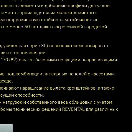
нительные элементы и доборные профили для узлов
элементы производятся из маложелезистого
кую коррозионную стойкость, устойчивость к
 не менее 50 лет даже в агрессивной городской
я, усиленная серия XL) позволяют компенсировать
лщине теплоизоляции.
82, 170х82) служат базовыми несущими направляющими
мы под комбинации линеарных панелей с кассетами,
асаде.
печивают наращивание вылета кронштейнов, а также
сущей способности.
 нагрузок и собственного веса облицовки с учетом
льбомы технических решений REVENTAL для различных