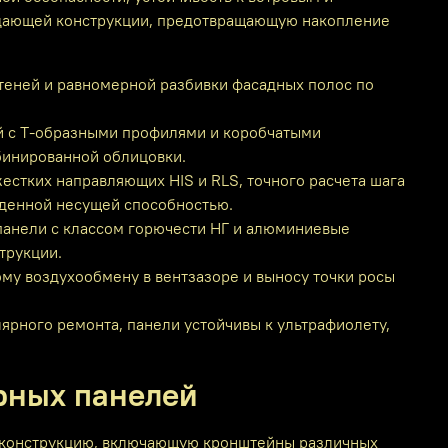
ждающей конструкции, предотвращающую накопление
теней и равномерной разбивки фасадных полос по
й с Т‑образными профилями и коробчатыми
бинированной облицовки.
жестких направляющих HIS и RLS, точного расчета шага
жденной несущей способностью.
панели с классом горючести НГ и алюминиевые
трукции.
му воздухообмену в вентзазоре и выносу точки росы
ярного ремонта, панели устойчивы к ультрафиолету,
рных панелей
 конструкцию, включающую кронштейны различных