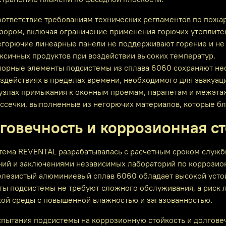
ответствие требованиям технических регламентов по пожа
зором, включая ограничение применения горючих утеплите
горючие линеарные панели не поддерживают горение и не 
ксичных продуктов при воздействии высоких температур.
орные элементы подсистемы из сплава 6060 сохраняют не
здействиях в пределах времени, необходимого для эвакуа
 узлах примыкания к оконным проемам, парапетам и межэ
ссечки, выполненные из негорючих материалов, которые бл
говечность и коррозионная ст
тема REVENTAL разрабатывалась с расчетным сроком службы
ний и заключениями независимых лабораторий по коррозион
лезистый алюминиевый сплав 6060 обладает высокой устой
ты подсистемы не требуют сложного обслуживания, а риск л
кой среды с повышенной влажностью и загазованностью.
пытания подсистемы на коррозионную стойкость и долгов