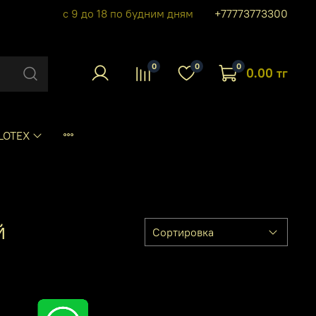
с 9 до 18 по будним дням
+77773773300
0
0
0
0.00 тг
LOTEX
й