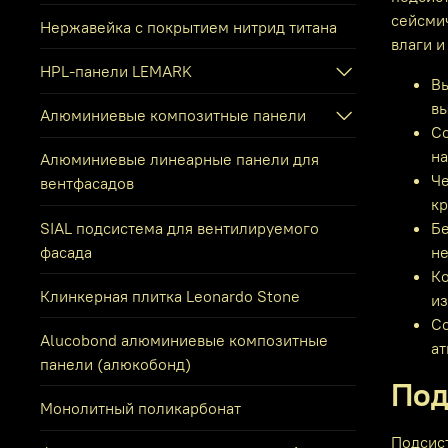
сейсми
Нержавейка с покрытием нитрид титана
влаги и
HPL-панели LEMARK
Вы
вы
Алюминиевые композитные панели
Со
на
Алюминиевые линеарные панели для
Че
вентфасадов
кр
SIAL подсистема для вентилируемого
Бе
фасада
не
Ко
Клинкерная плитка Leonardo Stone
из
Со
Alucobond алюминиевые композитные
ат
панели (алюкобонд)
Под
Монолитный поликарбонат
Подсис