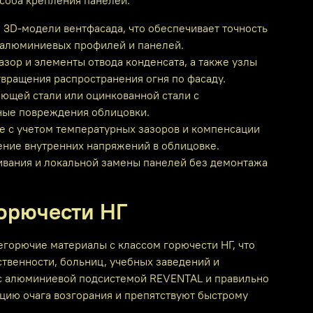
соба крепления панелей.
 3D‑модели вентфасада, что обеспечивает точность
е алюминиевых профилей и панелей.
зор и элементы отвода конденсата, а также узлы
вращения распространения огня по фасаду.
ющей стали или оцинкованной стали с
ные повреждения облицовки.
 с учетом температурных зазоров и компенсации
ение внутренних напряжений в облицовке.
ивания и локальной замены панелей без демонтажа
горючести НГ
горючие материалы с классом горючести НГ, что
твенности, больниц, учебных заведений и
 с алюминиевой подсистемой REVENTAL и правильно
ию очага возгорания и препятствуют быстрому