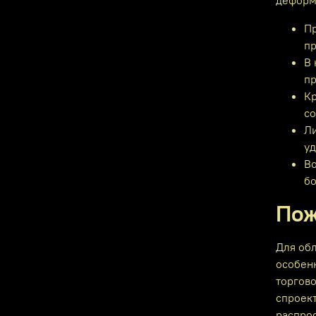
деформ
Пр
пр
В 
пр
Кр
со
Ли
уд
Во
бо
Пож
Для об
особенн
торгов
спроек
распро