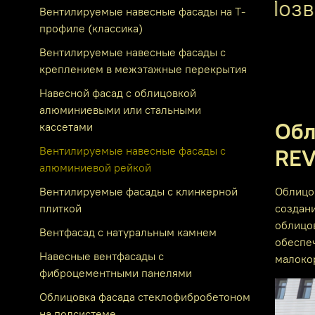
Позво
Вентилируемые навесные фасады на Т-
профиле (классика)
Вентилируемые навесные фасады с
креплением в межэтажные перекрытия
Навесной фасад с облицовкой
алюминиевыми или стальными
Обл
кассетами
Вентилируемые навесные фасады с
RE
алюминиевой рейкой
Вентилируемые фасады с клинкерной
Облицо
плиткой
создан
облицов
Вентфасад с натуральным камнем
обеспе
Навесные вентфасады с
малоко
фиброцементными панелями
Облицовка фасада стеклофибробетоном
на подсистеме