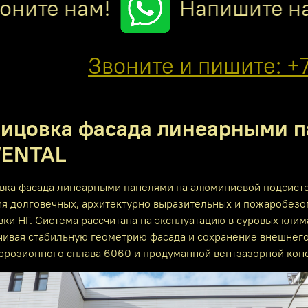
ните нам!
Напишите нам
Звоните и пишите: +7
ицовка фасада линеарными п
VENTAL
вка фасада линеарными панелями на алюминиевой подсист
ия долговечных, архитектурно выразительных и пожаробезо
ки НГ. Система рассчитана на эксплуатацию в суровых клима
чивая стабильную геометрию фасада и сохранение внешнего
ррозионного сплава 6060 и продуманной вентзазорной конс