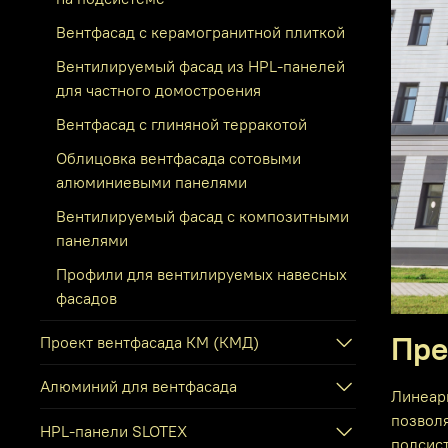
Вентфасад с керамогранитной плиткой
Вентилируемый фасад из HPL-панелей
для частного домостроения
Вентфасад с глиняной терракотой
Облицовка вентфасада сотовыми
алюминиевыми панелями
Вентилируемый фасад с композитными
панелями
Профили для вентилируемых навесных
фасадов
Пре
Проект вентфасада КМ (КМД)
Алюминий для вентфасада
Линеар
позволя
HPL-панели SLOTEX
подсис