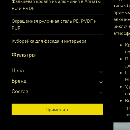
Фальцевая кровля из алюминия в Алматы
типов (
PU и PVDF
примык
алюмини
Окрашенная рулонная сталь PE, PVDF и
цикличе
PUR
атмосф
Куборейка для фасада и интерьера
Кр
не
Фильтры
П‑
дл
Цена
L‑
HP
Бренд
Уд
Состав
на
Вс
тр
Применить
ти