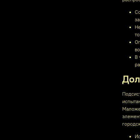
Со
за
Не
то
Оп
во
В
ра
Дол
Подсис
испыта
Маложе
элемен
городс
Ис