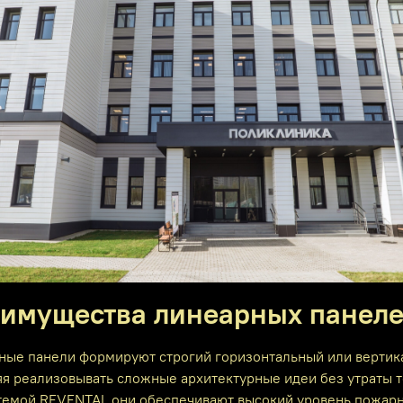
имущества линеарных панеле
ные панели формируют строгий горизонтальный или вертика
я реализовывать сложные архитектурные идеи без утраты т
темой REVENTAL они обеспечивают высокий уровень пожарно