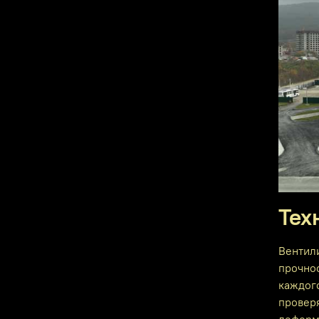
Тех
Вентил
прочнос
каждог
проверя