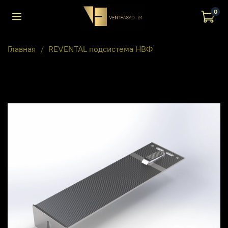
0
Главная
REVENTAL подсистема НВФ