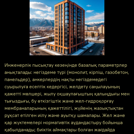
Инженерлік пысықтау кезеңінде базалық параметрлер
анықталады: негіздеме түрі (монолит, кірпіш, газобетон,
панельдер), анкерлердің нақты негіздемедегі
суырылуға есептік кедергісі, желдету саңылауының
қажетті мөлшері, жылу оқшаулағыштың қалыңдығы мен
тығыздығы, бу өткізгіштік және жел-гидроқорғау
мембраналарының қажеттілігі, жүйенің жазықтықтан
рұқсат етілген иілу және ауытқу шамалары. Жел және
қар жүктемелері нормативтік аудандастыру бойынша
қабылданады; биіктік аймақтары болған жағдайда