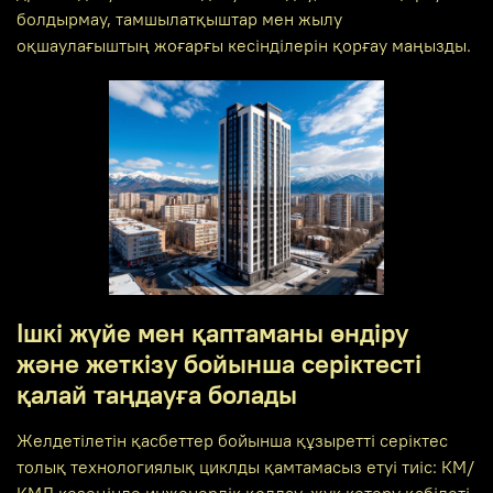
болдырмау, тамшылатқыштар мен жылу
оқшаулағыштың жоғарғы кесінділерін қорғау маңызды.
Ішкі жүйе мен қаптаманы өндіру
және жеткізу бойынша серіктесті
қалай таңдауға болады
Желдетілетін қасбеттер бойынша құзыретті серіктес
толық технологиялық циклды қамтамасыз етуі тиіс: КМ/
КМД кезеңінде инженерлік қолдау, жүк көтеру қабілеті