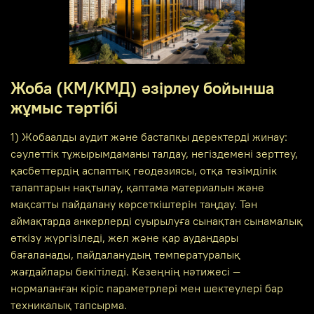
Жоба (КМ/КМД) әзірлеу бойынша
жұмыс тәртібі
1) Жобаалды аудит және бастапқы деректерді жинау:
сәулеттік тұжырымдаманы талдау, негіздемені зерттеу,
қасбеттердің аспаптық геодезиясы, отқа төзімділік
талаптарын нақтылау, қаптама материалын және
мақсатты пайдалану көрсеткіштерін таңдау. Тән
аймақтарда анкерлерді суырылуға сынақтан сынамалық
өткізу жүргізіледі, жел және қар аудандары
бағаланады, пайдаланудың температуралық
жағдайлары бекітіледі. Кезеңнің нәтижесі —
нормаланған кіріс параметрлері мен шектеулері бар
техникалық тапсырма.