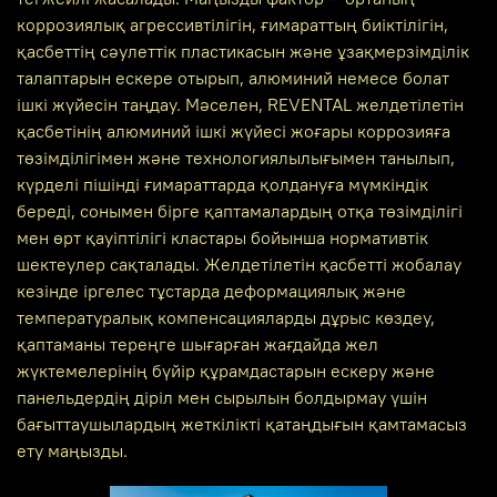
коррозиялық агрессивтілігін, ғимараттың биіктілігін,
қасбеттің сәулеттік пластикасын және ұзақмерзімділік
талаптарын ескере отырып, алюминий немесе болат
ішкі жүйесін таңдау. Мәселен, REVENTAL желдетілетін
қасбетінің алюминий ішкі жүйесі жоғары коррозияға
төзімділігімен және технологиялылығымен танылып,
күрделі пішінді ғимараттарда қолдануға мүмкіндік
береді, сонымен бірге қаптамалардың отқа төзімділігі
мен өрт қауіптілігі кластары бойынша нормативтік
шектеулер сақталады. Желдетілетін қасбетті жобалау
кезінде іргелес тұстарда деформациялық және
температуралық компенсацияларды дұрыс көздеу,
қаптаманы тереңге шығарған жағдайда жел
жүктемелерінің бүйір құрамдастарын ескеру және
панельдердің діріл мен сырылын болдырмау үшін
бағыттаушылардың жеткілікті қатаңдығын қамтамасыз
ету маңызды.