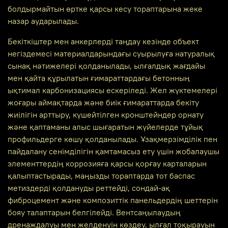
болдырмайтын өртке қарсы кесу тораптарына жеке
назар аударылады.
Бекіткіштер мен анкерлерді таңдау кезінде объект
негіздемесі материалдарындағы суырылуға натуралық
сынақ нәтижелері қолданылады, ылғалдық жағдайы
мен қайта құрылатын ғимараттардағы бетонның
ықтимал карбонизациясы ескеріледі. Жел жүктемелері
жоғары аймақтарда және биік ғимараттарда бекіту
жиілігін арттыру, күшейтілген кронштейндер орнату
және қаптаманы алыс шығаратын жүйелерде тұйық
профильдерге көшу қолданылады. Ұзақмерзімділік пен
пайдалану сенімділігін қамтамасыз ету үшін жобалаушы
элементтердің коррозияға қарсы қорғау карталарын
қалыптастырады, маңызды тораптарда тот баспас
метиздерді қолдануды реттейді, сондай-ақ
фиброцемент және композиттік панельдердің шеттерін
бояу талаптарын белгілейді. Вентсаңылаудың
дренаждалуы мен желденуін көздеу, ылғал тоқырауын