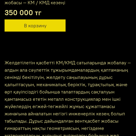
жобасы — КМ / КМД кезеңі
350 000 тг
В корзину
Желдетілетін қасбетті КМ/КМД сатыларында жобалау —
алдын ала сәулеттік тұжырымдамалардың қаптаманың
сенімді бекітілуін, желдету саңылауының дұрыс
қалыптасуын, механикалық беріктік, тұрақтылық және
өрт қауіпсіздігі бойынша талаптардың сақталуын
қамтамасыз ететін металл конструкциялар мен ішкі
жүйелердің егжей-тегжейлі жұмыс құжаттамасы
жинағына айналатын негізгі инженерлік кезең болып
табылады. Дұрыс дайындалған вентқасбет жобасы
ғимараттың нақты геометриясын, негіздеме
материалдарын, құрылыс аудандары бойынша жел