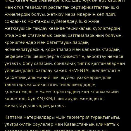
мен отқа төзімділігі расталған сертификатталған ішкі
жүйелердің болуы, жеткізу мерзімдерінің кепілдігі,
сондай-ақ монтажды сүйемелдеу. Ішкі жүйе
жеткізушісін таңдау кезінде техникалық куәліктердің,
отқа және статикалық сынақ хаттамаларының болуын,
кронштейндер мен бағыттаушылардың
номенклатурасын, қорытпалар мен қалыңдықтардың
референстік шешімдерге сәйкестігін, аноодтау немесе
ұнтақты бояу сапасын, сондай-ақ типтік қаптамалармен
үйлесімділікті бағалау қажет. REVENTAL желдетілетін
қасбетінің алюминий ішкі жүйесі ұзақмерзімділік
талаптарына сәйкестігін, типөлшемдердің
қолжетімділігін және тораптардың кең кітапханасын
көрсетеді, бұл КМ/КМД шығаруды жеңілдетіп,
жинақтауды жылдамдатады.
Қаптама материалдары үшін геометрия тұрақтылығы,
ультракүлгін сәулелер мен Қазақстанның климаттық
әсерлеріне төзімділік, аязға төзімділік және су