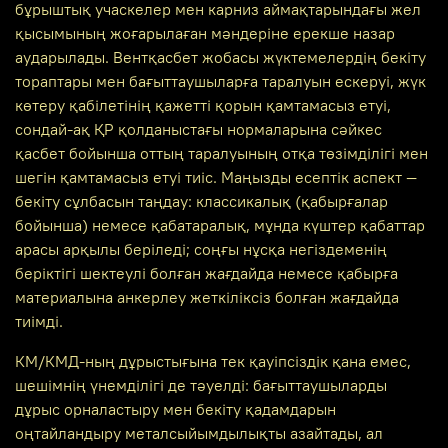
бұрыштық учаскелер мен карниз аймақтарындағы жел
қысымының жоғарылаған мәндеріне ерекше назар
аударылады. Вентқасбет жобасы жүктемелердің бекіту
тораптары мен бағыттаушыларға таралуын ескеруі, жүк
көтеру қабілетінің қажетті қорын қамтамасыз етуі,
сондай-ақ ҚР қолданыстағы нормаларына сәйкес
қасбет бойынша оттың таралуының отқа төзімділігі мен
шегін қамтамасыз етуі тиіс. Маңызды есептік аспект —
бекіту сұлбасын таңдау: классикалық (қабырғалар
бойынша) немесе қабатаралық, мұнда күштер қабаттар
арасы арқылы беріледі; соңғы нұсқа негіздеменің
беріктігі шектеулі болған жағдайда немесе қабырға
материалына анкерлеу жеткіліксіз болған жағдайда
тиімді.
КМ/КМД-ның дұрыстығына тек қауіпсіздік қана емес,
шешімнің үнемділігі де тәуелді: бағыттаушыларды
дұрыс орналастыру мен бекіту қадамдарын
оңтайландыру металсыйымдылықты азайтады, ал