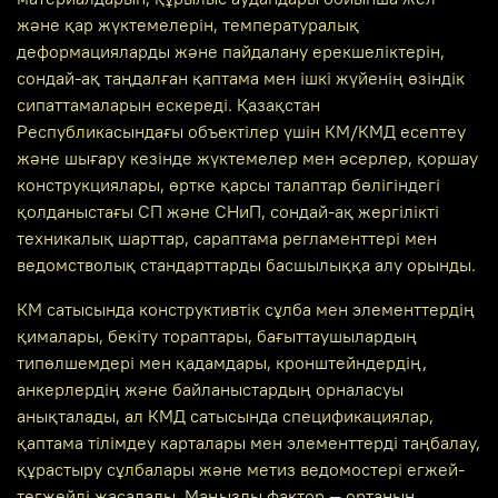
және қар жүктемелерін, температуралық
деформацияларды және пайдалану ерекшеліктерін,
сондай-ақ таңдалған қаптама мен ішкі жүйенің өзіндік
сипаттамаларын ескереді. Қазақстан
Республикасындағы объектілер үшін КМ/КМД есептеу
және шығару кезінде жүктемелер мен әсерлер, қоршау
конструкциялары, өртке қарсы талаптар бөлігіндегі
қолданыстағы СП және СНиП, сондай-ақ жергілікті
техникалық шарттар, сараптама регламенттері мен
ведомстволық стандарттарды басшылыққа алу орынды.
КМ сатысында конструктивтік сұлба мен элементтердің
қималары, бекіту тораптары, бағыттаушылардың
типөлшемдері мен қадамдары, кронштейндердің,
анкерлердің және байланыстардың орналасуы
анықталады, ал КМД сатысында спецификациялар,
қаптама тілімдеу карталары мен элементтерді таңбалау,
құрастыру сұлбалары және метиз ведомостері егжей-
тегжейлі жасалады. Маңызды фактор — ортаның