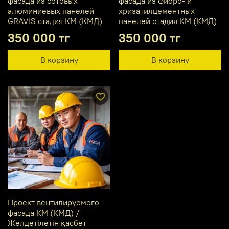
фасада из сотовых
фасада из фибро- и
алюминиевых панелей
хризатилцементных
GRAVIS стадия КМ (КМД)
панелей стадия КМ (КМД)
350 000 тг
350 000 тг
В корзину
В корзину
Проект вентилируемого
фасада КМ (КМД) /
Желдетілетін қасбет