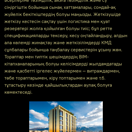
сіңіргіштік бойынша сынақ хаттамалары, сондай-ақ
жүйелік бекіткіштердің болуы маңызды. Жеткізушіде
жеткізу кестесін сақтау үшін логистика мен қуат
резервтері жолға қойылған болуы тиіс; бұл ретте
спецификацияларды тексеру, кесу оңтайландыру, алдын
ала көлемді жинақтау және жеткізілімдерді КМД
сұлбалары бойынша таңбалау сервистерін ұсыну жөн.
Тораптар мен типтік шешімдердің BIM-
кітапханаларының болуы келісімдерді жылдамдатады
және қасбетті іргелес жүйелермен — витраждармен,
төбе тораптарымен, кіру топтарымен және т.б.
тұтастыру кезінде қайшылықтардан аулақ болуға
көмектеседі.