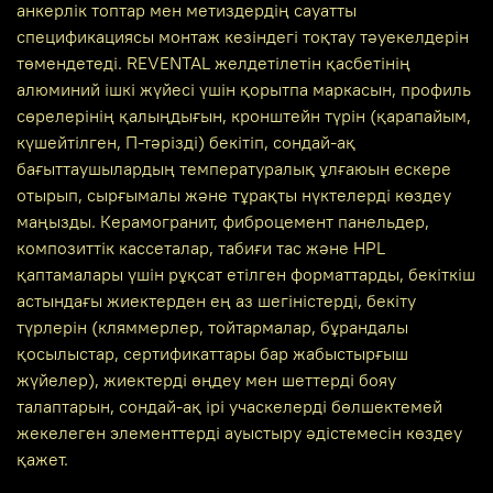
анкерлік топтар мен метиздердің сауатты
спецификациясы монтаж кезіндегі тоқтау тәуекелдерін
төмендетеді. REVENTAL желдетілетін қасбетінің
алюминий ішкі жүйесі үшін қорытпа маркасын, профиль
сөрелерінің қалыңдығын, кронштейн түрін (қарапайым,
күшейтілген, П-тәрізді) бекітіп, сондай-ақ
бағыттаушылардың температуралық ұлғаюын ескере
отырып, сырғымалы және тұрақты нүктелерді көздеу
маңызды. Керамогранит, фиброцемент панельдер,
композиттік кассеталар, табиғи тас және HPL
қаптамалары үшін рұқсат етілген форматтарды, бекіткіш
астындағы жиектерден ең аз шегіністерді, бекіту
түрлерін (кляммерлер, тойтармалар, бұрандалы
қосылыстар, сертификаттары бар жабыстырғыш
жүйелер), жиектерді өңдеу мен шеттерді бояу
талаптарын, сондай-ақ ірі учаскелерді бөлшектемей
жекелеген элементтерді ауыстыру әдістемесін көздеу
қажет.