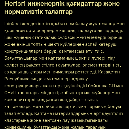
Негізгі инженерлік қағидаттар және
нормативтік талаптар
Ілінбелі желдетілетін қасбетті жобалау жүктемелер мен
қоршаған орта әсерлерін кешенді талдауға негізделеді.
Ішкі жүйенің статикалық сұлбасы жүктемелерді бірінші
және екінші топтың шекті күйлерінен аспай көтеруші
конструкцияларға беруді қамтамасыз етуі тиіс.
Бағыттаушылар мен қаптаманың шекті иілулері, тік/
көлденең рұқсат етілген ауытқулар, элементтердің ең
аз қалыңдықтары мен қималары реттеледі. Қазақстан
Республикасында жүктемелер, қоршау
конструкциялары және өрт қауіпсіздігі бойынша СП мен
СНиП талаптары міндетті; жабыстырғыш жүйелер мен
композиттерді қолданған жағдайда — сынақ
хаттамалары мен сәйкестік сертификаттарының болуы
талап етіледі. Қаптама материалдарының өрт қауіптілігі
кластарына және вентсаңылау жазықтығындағы
конвекцияны бұғаттауды және жалын таралуын