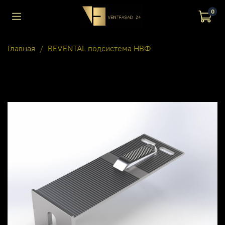
0
Главная
REVENTAL подсистема НВФ