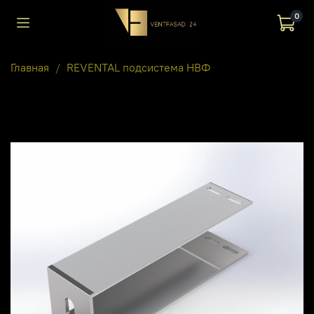
0
Главная
REVENTAL подсистема НВФ