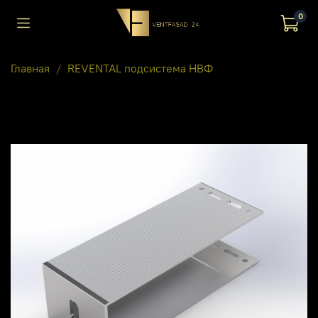
0
Главная
REVENTAL подсистема НВФ