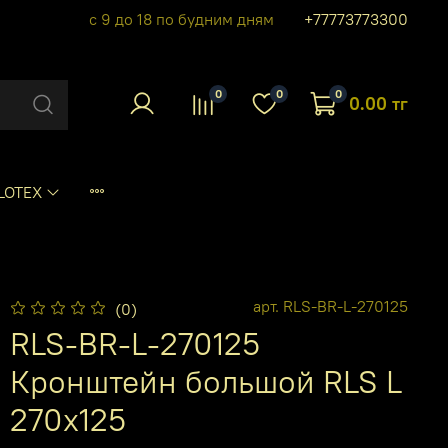
с 9 до 18 по будним дням
+77773773300
0
0
0
0.00 тг
LOTEX
арт.
RLS-BR-L-270125
(0)
RLS-BR-L-270125
Кронштейн большой RLS L
270x125