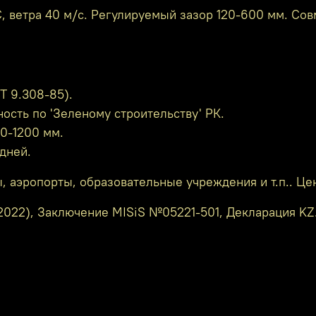
°C, ветра 40 м/с. Регулируемый зазор 120-600 мм. С
Т 9.308-85).
ость по 'Зеленому строительству' РК.
0-1200 мм.
 дней.
аэропорты, образовательные учреждения и т.п.. Цен
022), Заключение MISiS №05221-501, Декларация KZ.