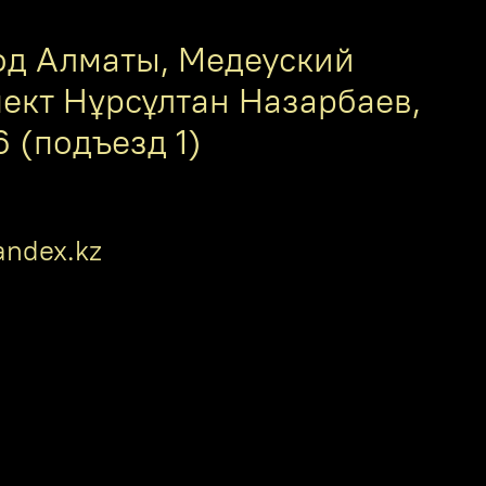
од Алматы, Медеуский
пект Нұрсұлтан Назарбаев,
6 (подъезд 1)
ndex.kz