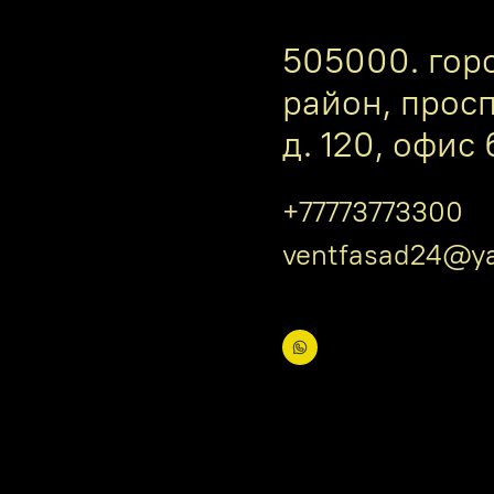
505000. гор
район, прос
д. 120, офис 
+77773773300
ventfasad24@ya