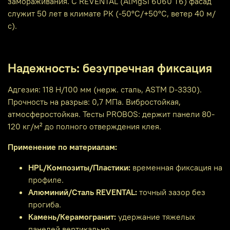
замораживания. С REVENTAL (AlMgSi 6060 T6) фасад
служит 50 лет в климате РК (-50°C/+50°C, ветер 40 м/
с).
Надежность: безупречная фиксация
Адгезия: 118 Н/100 мм (нерж. сталь, ASTM D-3330).
Прочность на разрыв: 0,7 МПа. Вибростойкая,
атмосферостойкая. Тесты PROBOS: держит панели 80-
120 кг/м² до полного отверждения клея.
Применение по материалам:
HPL/Композиты/Пластики:
временная фиксация на
профиле.
Алюминий/Сталь REVENTAL:
точный зазор без
прогиба.
Камень/Керамогранит:
удержание тяжелых
панелей вертикально.