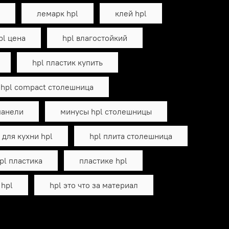
лемарк hpl
клей hpl
pl цена
hpl влагостойкий
hpl пластик купить
hpl compact столешница
панели
минусы hpl столешницы
для кухни hpl
hpl плита столешница
pl пластика
пластике hpl
 hpl
hpl это что за материал