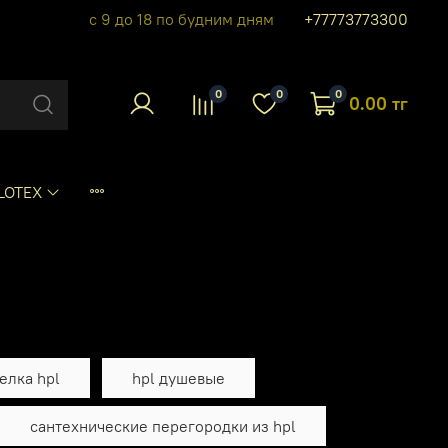
с 9 до 18 по будним дням
+77773773300
0
0
0
0.00 тг
LOTEX
елка hpl
hpl душевые
сантехнические перегородки из hpl