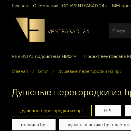
Главная
О компании ТОО «VENTFASAD 24»
BIM-про
REVENTAL подсистема НВФ
Проект вентфасада 
Главная
Блог
душевые перегородки из hpl
душевые перегородки из h
душевые перегородки из hpl
HPL
толщина hpl
купить пластике hpl пластик