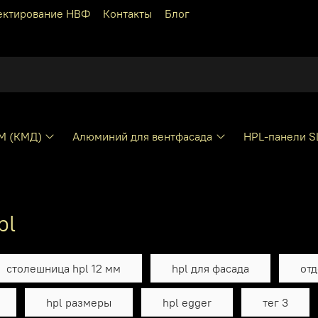
ектирование НВФ
Контакты
Блог
КМ (КМД)
Алюминий для вентфасада
HPL-панели S
pl
столешница hpl 12 мм
hpl для фасада
отд
hpl размеры
hpl egger
тег 3