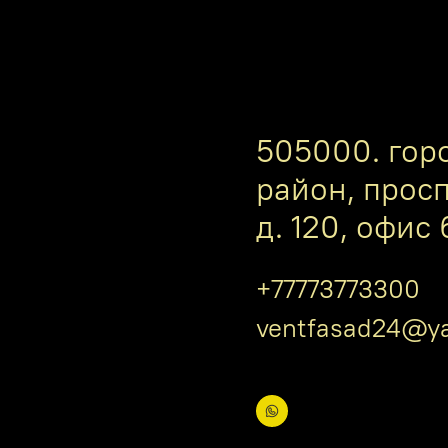
505000. гор
район, прос
д. 120, офис 
+77773773300
ventfasad24@ya