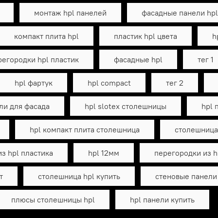
монтаж hpl панелей
фасадные панели hpl
компакт плита hpl
пластик hpl цвета
h
регородки hpl пластик
фасадные hpl
тег 1
hpl фартук
hpl compact
тег 2
ли для фасада
hpl slotex столешницы
hpl 
hpl компакт плита столешница
столешница 
з hpl пластика
hpl 12мм
перегородки из h
т
столешница hpl купить
стеновые панели
плюсы столешницы hpl
hpl панели купить