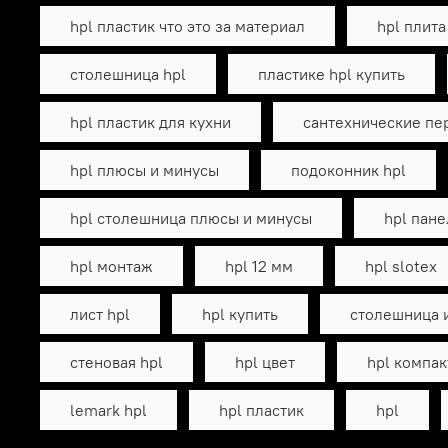
hpl пластик что это за материал
hpl плита
столешница hpl
пластике hpl купить
hpl пластик для кухни
сантехнические пе
hpl плюсы и минусы
подоконник hpl
hpl столешница плюсы и минусы
hpl пане
hpl монтаж
hpl 12 мм
hpl slotex
лист hpl
hpl купить
столешница и
стеновая hpl
hpl цвет
hpl компак
lemark hpl
hpl пластик
hpl