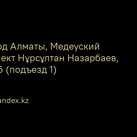
од Алматы, Медеуский
пект Нұрсұлтан Назарбаев,
6 (подъезд 1)
ndex.kz