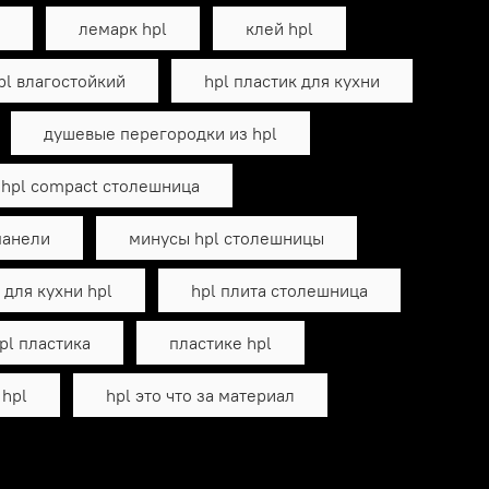
лемарк hpl
клей hpl
pl влагостойкий
hpl пластик для кухни
душевые перегородки из hpl
hpl compact столешница
панели
минусы hpl столешницы
для кухни hpl
hpl плита столешница
pl пластика
пластике hpl
 hpl
hpl это что за материал