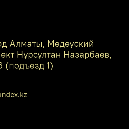
од Алматы, Медеуский
пект Нұрсұлтан Назарбаев,
6 (подъезд 1)
ndex.kz