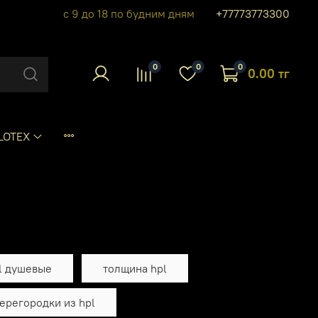
с 9 до 18 по будним дням
+77773773300
0
0
0
0.00 тг
LOTEX
l душевые
толщина hpl
ерегородки из hpl