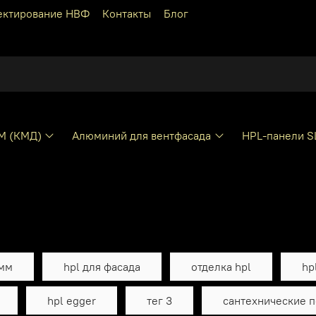
ектирование НВФ
Контакты
Блог
КМ (КМД)
Алюминий для вентфасада
HPL-панели S
 мм
hpl для фасада
отделка hpl
hp
hpl egger
тег 3
сантехнические п