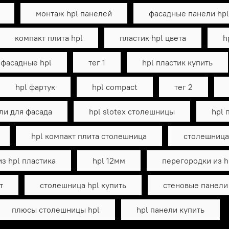
монтаж hpl панелей
фасадные панели hpl
компакт плита hpl
пластик hpl цвета
h
фасадные hpl
тег 1
hpl пластик купить
hpl фартук
hpl compact
тег 2
ли для фасада
hpl slotex столешницы
hpl 
hpl компакт плита столешница
столешница 
з hpl пластика
hpl 12мм
перегородки из h
т
столешница hpl купить
стеновые панели
плюсы столешницы hpl
hpl панели купить