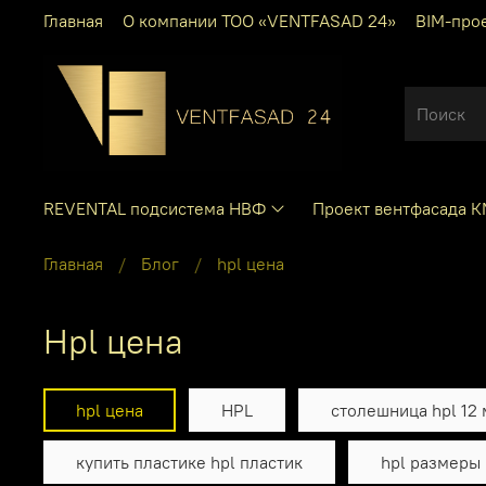
Главная
О компании ТОО «VENTFASAD 24»
BIM-про
REVENTAL подсистема НВФ
Проект вентфасада 
Главная
Блог
hpl цена
hpl цена
hpl цена
HPL
столешница hpl 12
купить пластике hpl пластик
hpl размеры