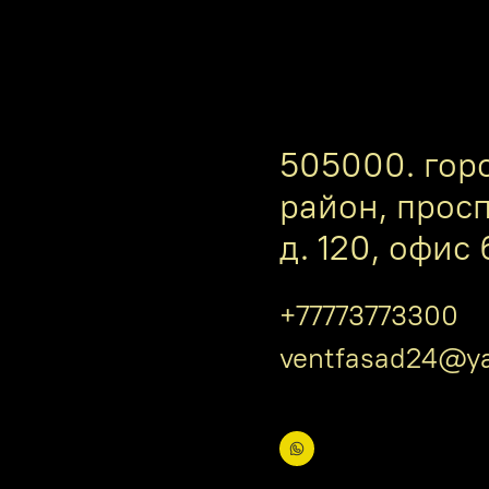
505000. гор
район, прос
д. 120, офис 
+77773773300
ventfasad24@ya