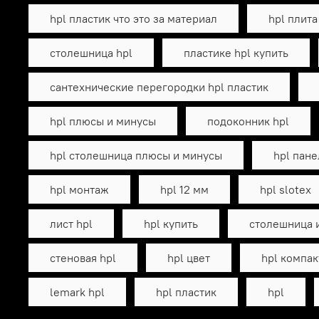
hpl пластик что это за материал
hpl плита
столешница hpl
пластике hpl купить
сантехнические перегородки hpl пластик
hpl плюсы и минусы
подоконник hpl
hpl столешница плюсы и минусы
hpl пане
hpl монтаж
hpl 12 мм
hpl slotex
лист hpl
hpl купить
столешница и
стеновая hpl
hpl цвет
hpl компак
lemark hpl
hpl пластик
hpl