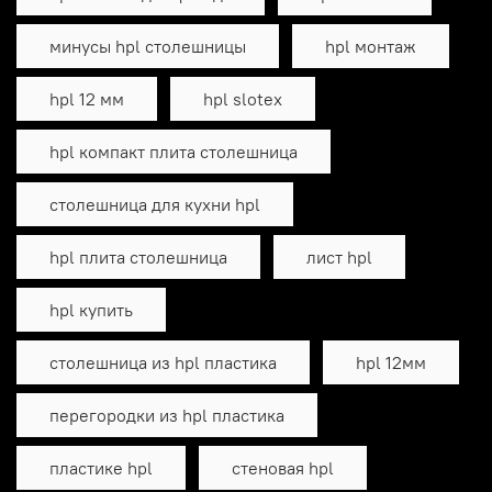
минусы hpl столешницы
hpl монтаж
hpl 12 мм
hpl slotex
hpl компакт плита столешница
столешница для кухни hpl
hpl плита столешница
лист hpl
hpl купить
столешница из hpl пластика
hpl 12мм
перегородки из hpl пластика
пластике hpl
стеновая hpl