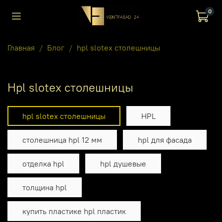
0
Главная
Блог
hpl slotex столешницы
hpl slotex столешницы
hpl slotex столешницы
HPL
столешница hpl 12 мм
hpl для фасада
отделка hpl
hpl душевые
толщина hpl
купить пластике hpl пластик