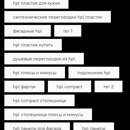
hpl пластик для кухни
сантехнические перегородки hpl пластик
фасадные hpl
тег 1
hpl пластик купить
душевые перегородки из hpl
hpl плюсы и минусы
подоконник hpl
hpl фартук
hpl compact
тег 2
hpl compact столешница
hpl столешница плюсы и минусы
hpl панели для фасада
hpl панели