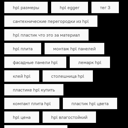
hpl размеры
hpl egger
тег 3
сантехнические перегородки из hpl
hpl пластик что это за материал
hpl плита
монтаж hpl панелей
фасадные панели hpl
лемарк hpl
клей hpl
столешница hpl
пластике hpl купить
компакт плита hpl
пластик hpl цвета
hpl цена
hpl влагостойкий