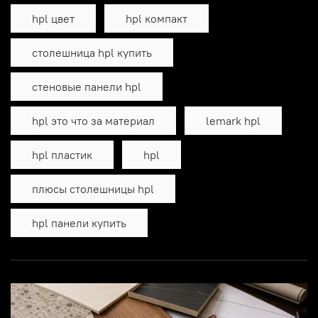
hpl цвет
hpl компакт
столешница hpl купить
стеновые панели hpl
hpl это что за материал
lemark hpl
hpl пластик
hpl
плюсы столешницы hpl
hpl панели купить