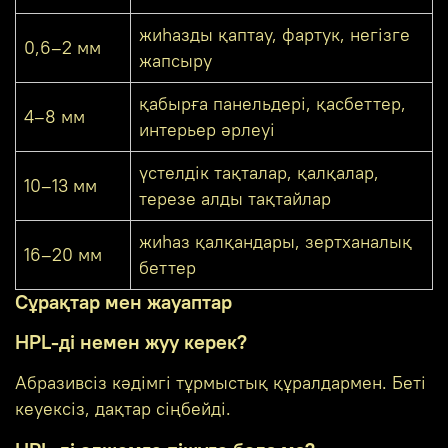
жиһазды қаптау, фартук, негізге
0,6–2 мм
жапсыру
қабырға панельдері, қасбеттер,
4–8 мм
интерьер әрлеуі
үстелдік тақталар, қалқалар,
10–13 мм
терезе алды тақтайлар
жиһаз қалқандары, зертханалық
16–20 мм
беттер
Сұрақтар мен жауаптар
HPL-ді немен жуу керек?
Абразивсіз кәдімгі тұрмыстық құралдармен. Беті
кеуексіз, дақтар сіңбейді.