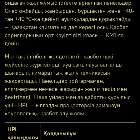
ондаған жыл жұмыс істеуге арналған панельдер.
Олар оңбайды, жаңбырдан, бұршақтан және −40-
тан +40 °C-қа дейінгі ауытқулардан қорықпайды
— Қазақстан климатына дәл керегі осы. Қасбет
серияларының өрт қауіптілігі класы — КМ1-ге
дейін.
Монтаж ілінбелі желдетілетін қасбет ішкі
жүйесіне жүргізіледі: ауа саңылауы ылғалды
шығарып, ғимараттың жылу техникасын
жақсартады. Панельдер тойтармамен,
кляммермен немесе жасырын желім тәсілімен
бекітіледі. Жеке үйлер мен аз қабатты құрылыс
үшін HPL — ылғалды процестерсіз заманауи
«еуропалық» қасбет алу жолы.
HPL
Қолданылуы
қалыңдығы