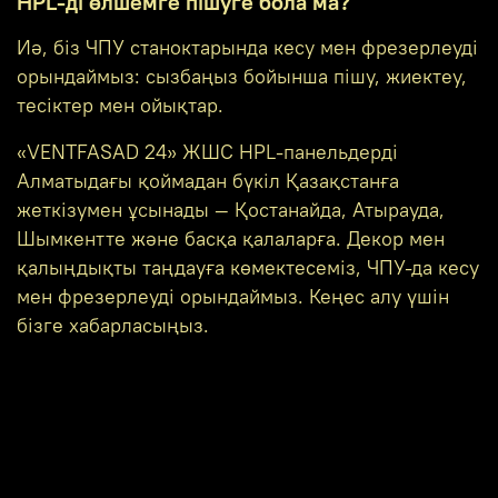
HPL-ді өлшемге пішуге бола ма?
Иә, біз ЧПУ станоктарында кесу мен фрезерлеуді
орындаймыз: сызбаңыз бойынша пішу, жиектеу,
тесіктер мен ойықтар.
«VENTFASAD 24» ЖШС HPL-панельдерді
Алматыдағы қоймадан бүкіл Қазақстанға
жеткізумен ұсынады — Қостанайда, Атырауда,
Шымкентте және басқа қалаларға. Декор мен
қалыңдықты таңдауға көмектесеміз, ЧПУ-да кесу
мен фрезерлеуді орындаймыз. Кеңес алу үшін
бізге хабарласыңыз.