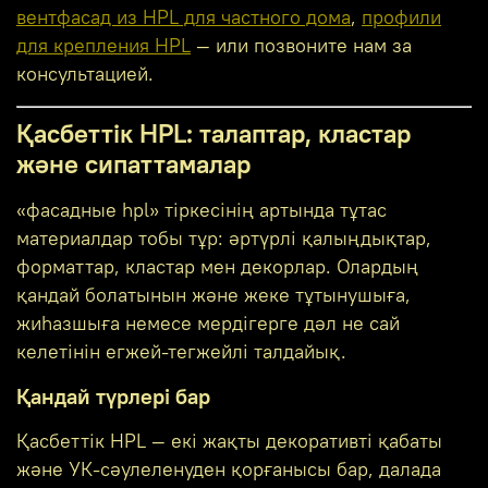
вентфасад из HPL для частного дома
,
профили
для крепления HPL
— или позвоните нам за
консультацией.
Қасбеттік HPL: талаптар, кластар
және сипаттамалар
«фасадные hpl» тіркесінің артында тұтас
материалдар тобы тұр: әртүрлі қалыңдықтар,
форматтар, кластар мен декорлар. Олардың
қандай болатынын және жеке тұтынушыға,
жиһазшыға немесе мердігерге дәл не сай
келетінін егжей-тегжейлі талдайық.
Қандай түрлері бар
Қасбеттік HPL — екі жақты декоративті қабаты
және УК-сәулеленуден қорғанысы бар, далада