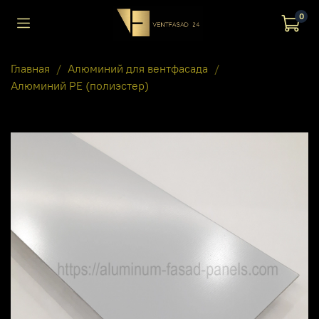
0
Главная
Алюминий для вентфасада
Алюминий PE (полиэстер)