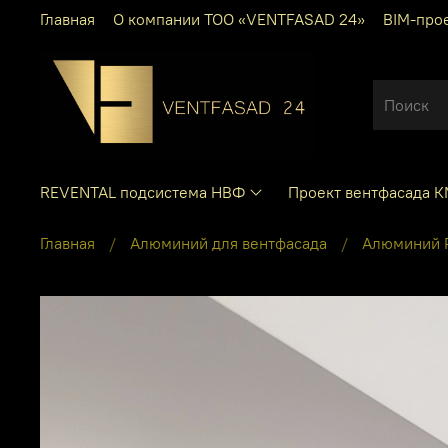
Главная
О компании ТОО «VENTFASAD 24»
BIM-про
REVENTAL подсистема НВФ
Проект вентфасада 
Главная
Алюминий для вентфасада
Алюминий 