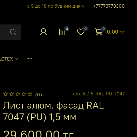
с 9 до 18 по будним дням
+77773773300
0
0
0
0.00 тг
LOTEX
арт.
AL1,5-RAL-PU-7047
(0)
Лист алюм. фасад RAL
7047 (PU) 1,5 мм
29 600.00 тг