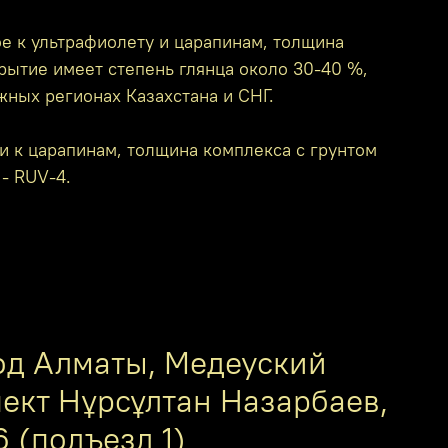
е к ультрафиолету и царапинам, толщина
крытие имеет степень глянца около 30-40 %,
жных регионах Казахстана и СНГ.
и к царапинам, толщина комплекса с грунтом
 - RUV-4.
од Алматы, Медеуский
пект Нұрсұлтан Назарбаев,
6 (подъезд 1)