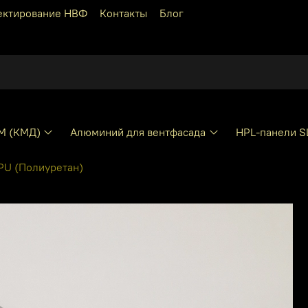
ектирование НВФ
Контакты
Блог
КМ (КМД)
Алюминий для вентфасада
HPL-панели S
PU (Полиуретан)