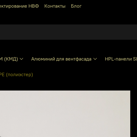
ектирование НВФ
Контакты
Блог
КМ (КМД)
Алюминий для вентфасада
HPL-панели S
E (полиэстер)