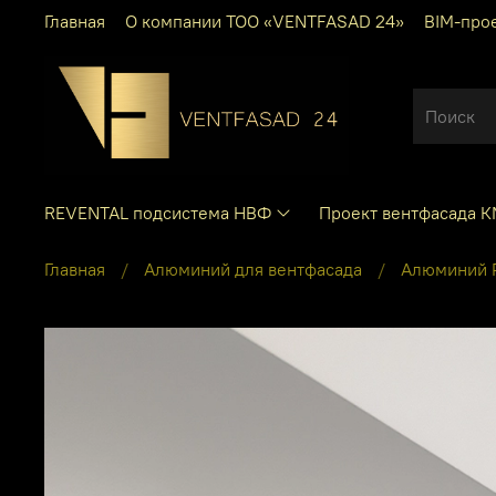
Главная
О компании ТОО «VENTFASAD 24»
BIM-про
REVENTAL подсистема НВФ
Проект вентфасада 
Главная
Алюминий для вентфасада
Алюминий P