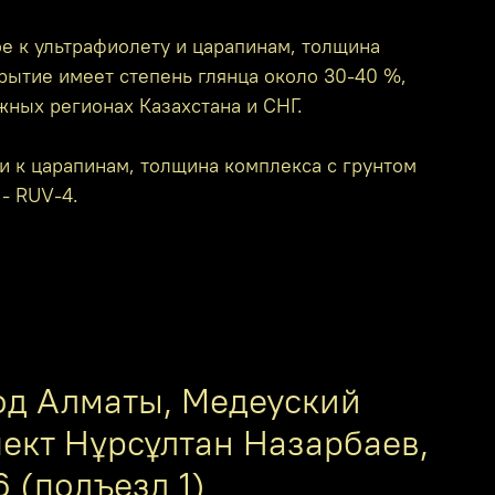
е к ультрафиолету и царапинам, толщина
крытие имеет степень глянца около 30-40 %,
жных регионах Казахстана и СНГ.
и к царапинам, толщина комплекса с грунтом
 - RUV-4.
од Алматы, Медеуский
пект Нұрсұлтан Назарбаев,
6 (подъезд 1)