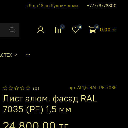
с 9 до 18 по будним дням
+77773773300
0
0
0
0.00 тг
LOTEX
арт.
AL1,5-RAL-PE-7035
(0)
Лист алюм. фасад RAL
7035 (PE) 1,5 мм
24 800.00 тг