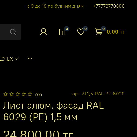
с 9 до 18 по будним дням
+77773773300
0
0
0
0.00 тг
LOTEX
арт.
AL1,5-RAL-PE-6029
(0)
Лист алюм. фасад RAL
6029 (PE) 1,5 мм
24 800.00 тг