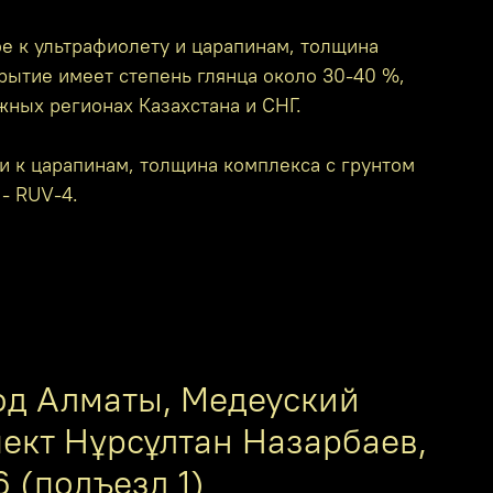
е к ультрафиолету и царапинам, толщина
крытие имеет степень глянца около 30-40 %,
жных регионах Казахстана и СНГ.
и к царапинам, толщина комплекса с грунтом
 - RUV-4.
од Алматы, Медеуский
пект Нұрсұлтан Назарбаев,
6 (подъезд 1)