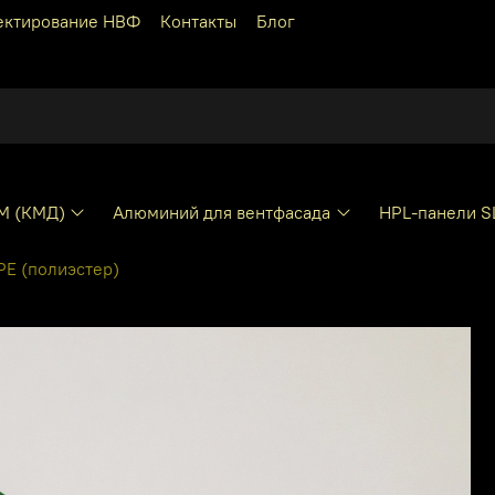
ектирование НВФ
Контакты
Блог
КМ (КМД)
Алюминий для вентфасада
HPL-панели S
E (полиэстер)