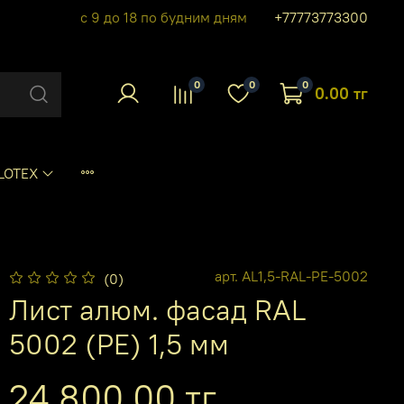
с 9 до 18 по будним дням
+77773773300
0
0
0
0.00 тг
LOTEX
арт.
AL1,5-RAL-PE-5002
(0)
Лист алюм. фасад RAL
5002 (PE) 1,5 мм
24 800.00 тг