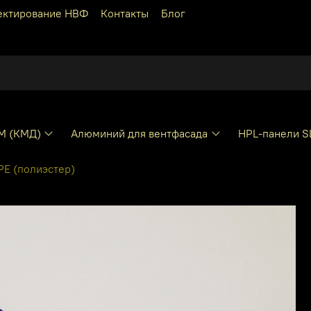
ектирование НВФ
Контакты
Блог
КМ (КМД)
Алюминий для вентфасада
HPL-панели S
E (полиэстер)