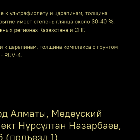
е к ультрафиолету и царапинам, толщина
крытие имеет степень глянца около 30-40 %,
жных регионах Казахстана и СНГ.
и к царапинам, толщина комплекса с грунтом
 - RUV-4.
од Алматы, Медеуский
пект Нұрсұлтан Назарбаев,
6 (подъезд 1)