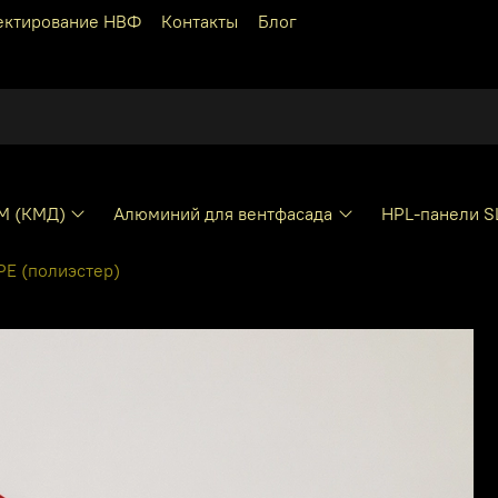
ектирование НВФ
Контакты
Блог
КМ (КМД)
Алюминий для вентфасада
HPL-панели S
E (полиэстер)