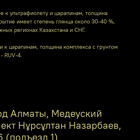
е к ультрафиолету и царапинам, толщина
крытие имеет степень глянца около 30-40 %,
жных регионах Казахстана и СНГ.
и к царапинам, толщина комплекса с грунтом
 - RUV-4.
од Алматы, Медеуский
пект Нұрсұлтан Назарбаев,
6 (подъезд 1)