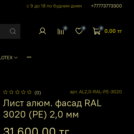
с 9 до 18 по будним дням
+77773773300
0
0
0
0.00 тг
LOTEX
арт.
AL2,0-RAL-PE-3020
(0)
Лист алюм. фасад RAL
3020 (PE) 2,0 мм
31 600.00 тг