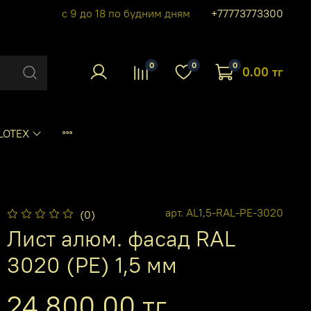
с 9 до 18 по будним дням
+77773773300
0
0
0
0.00 тг
LOTEX
арт.
AL1,5-RAL-PE-3020
(0)
Лист алюм. фасад RAL
3020 (PE) 1,5 мм
24 800.00 тг