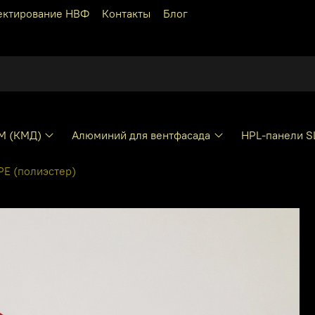
ектирование НВФ
Контакты
Блог
КМ (КМД)
Алюминий для вентфасада
HPL-панели S
E (полиэстер)