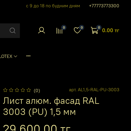
с 9 до 18 по будним дням
+77773773300
0
0
0
0.00 тг
LOTEX
арт.
AL1,5-RAL-PU-3003
(0)
Лист алюм. фасад RAL
3003 (PU) 1,5 мм
29 600.00 тг