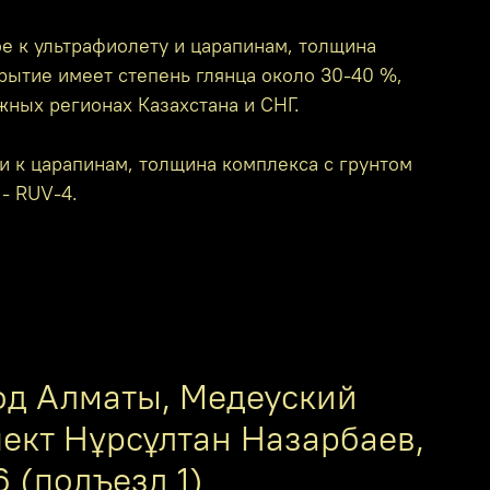
е к ультрафиолету и царапинам, толщина
крытие имеет степень глянца около 30-40 %,
жных регионах Казахстана и СНГ.
и к царапинам, толщина комплекса с грунтом
 - RUV-4.
од Алматы, Медеуский
пект Нұрсұлтан Назарбаев,
6 (подъезд 1)