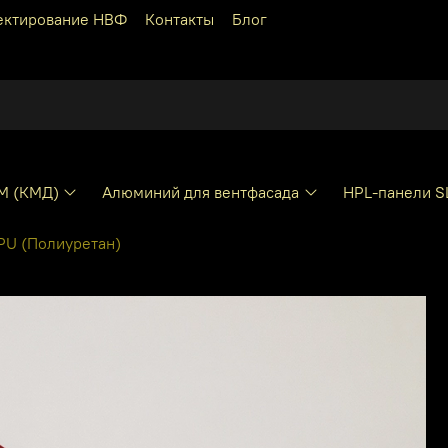
ектирование НВФ
Контакты
Блог
КМ (КМД)
Алюминий для вентфасада
HPL-панели S
PU (Полиуретан)