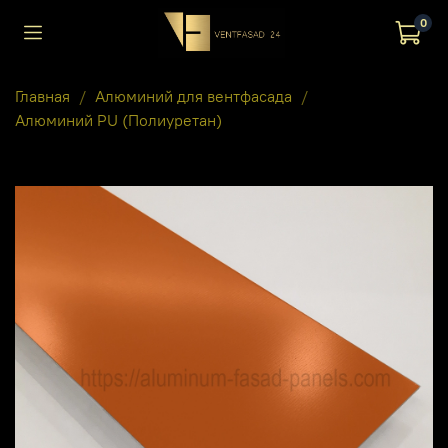
0
Главная
Алюминий для вентфасада
Алюминий PU (Полиуретан)