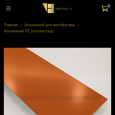
0
Главная
Алюминий для вентфасада
Алюминий PE (полиэстер)