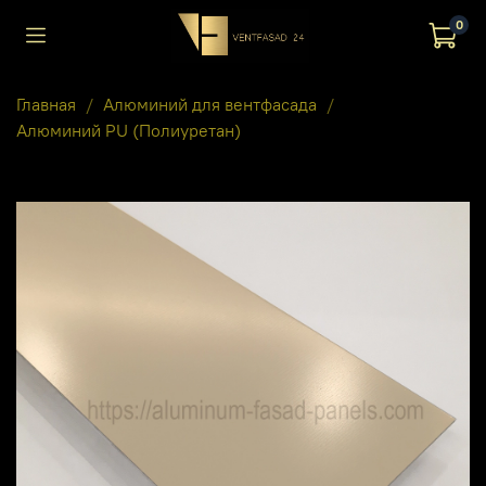
0
Главная
Алюминий для вентфасада
Алюминий PU (Полиуретан)