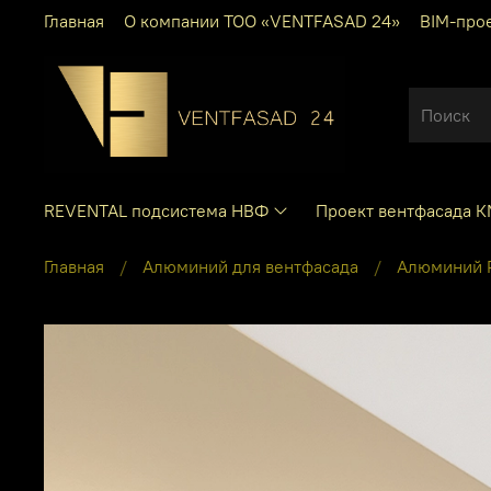
Главная
О компании ТОО «VENTFASAD 24»
BIM-про
REVENTAL подсистема НВФ
Проект вентфасада 
Главная
Алюминий для вентфасада
Алюминий P