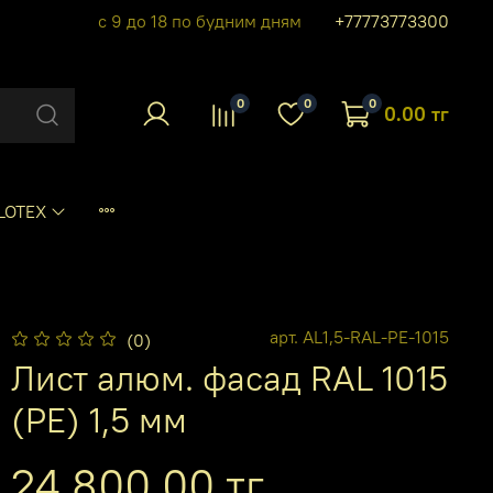
с 9 до 18 по будним дням
+77773773300
0
0
0
0.00 тг
LOTEX
арт.
AL1,5-RAL-PE-1015
(0)
Лист алюм. фасад RAL 1015
(PE) 1,5 мм
24 800.00 тг