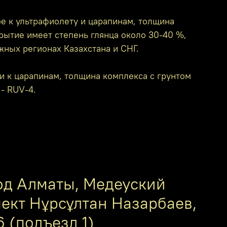
е к ультрафиолету и царапинам, толщина
крытие имеет степень глянца около 30-40 %,
жных регионах Казахстана и СНГ.
и к царапинам, толщина комплекса с грунтом
 - RUV-4.
од Алматы, Медеуский
пект Нұрсұлтан Назарбаев,
6 (подъезд 1)