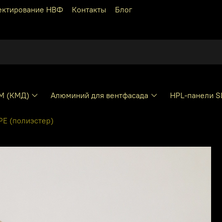
ектирование НВФ
Контакты
Блог
КМ (КМД)
Алюминий для вентфасада
HPL-панели S
E (полиэстер)