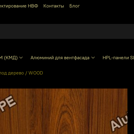
ектирование НВФ
Контакты
Блог
КМ (КМД)
Алюминий для вентфасада
HPL-панели S
под дерево / WOOD