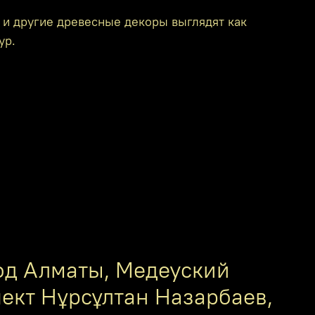
 и другие древесные декоры выглядят как
ур.
од Алматы, Медеуский
пект Нұрсұлтан Назарбаев,