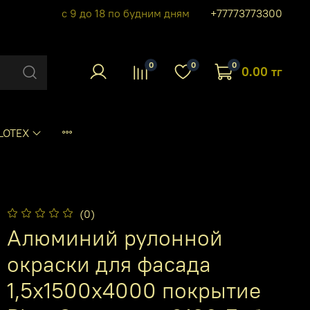
с 9 до 18 по будним дням
+77773773300
0
0
0
0.00 тг
LOTEX
(0)
Алюминий рулонной
окраски для фасада
1,5х1500х4000 покрытие