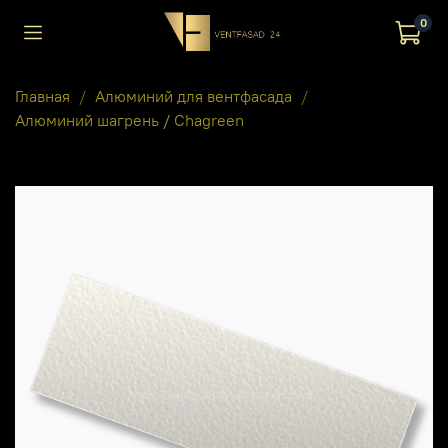
0
Главная
Алюминий для вентфасада
Алюминий шагрень / Chagreen