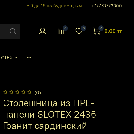
с 9 до 18 по будним дням
+77773773300
0
0
0
0.00 тг
LOTEX
(0)
Столешница из HPL-
панели SLOTEX 2436
Гранит сардинский