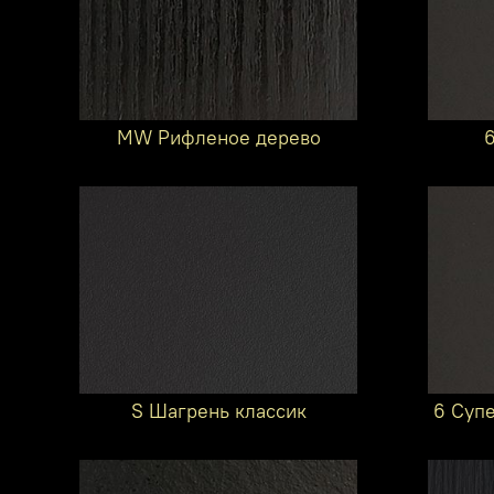
MW Рифленое дерево
S Шагрень классик
6 Суп