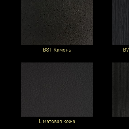
BST Камень
BW
L матовая кожа