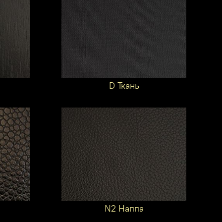
D Ткань
N2 Наппа