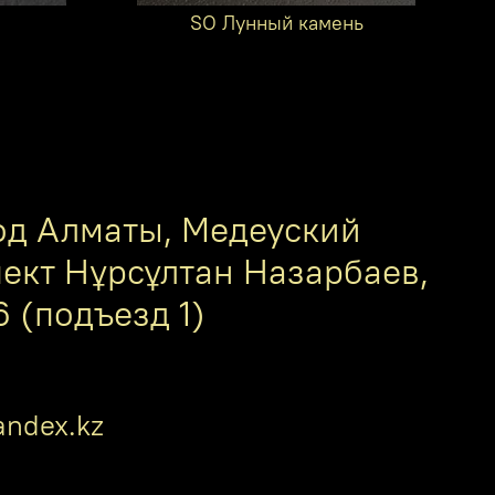
SO Лунный камень
од Алматы, Медеуский
пект Нұрсұлтан Назарбаев,
6 (подъезд 1)
ndex.kz