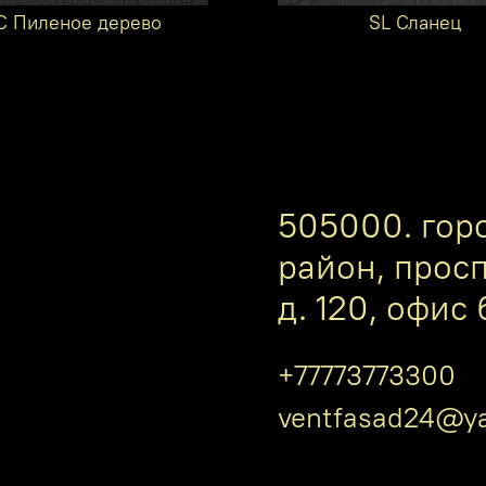
C Пиленое дерево
SL Сланец
505000. гор
район, прос
д. 120, офис 
+77773773300
ventfasad24@ya