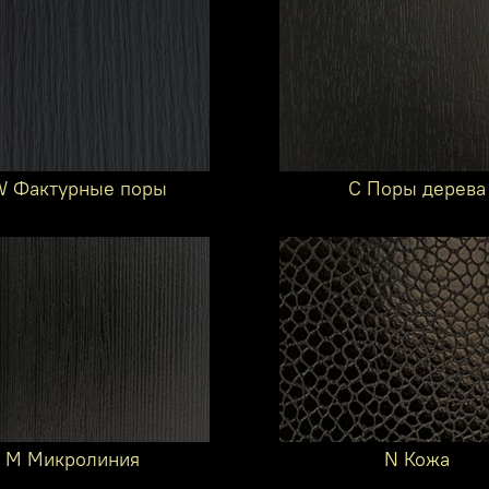
 Фактурные поры
C Поры дерева
M Микролиния
N Кожа