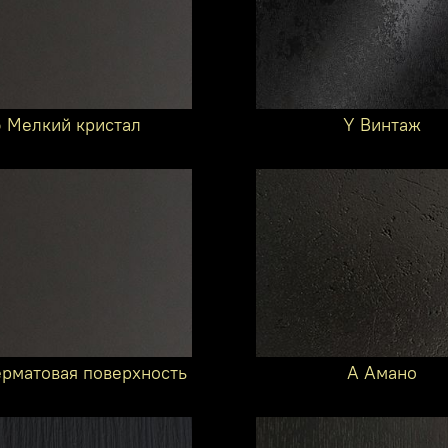
6 Мелкий кристал
Y Винтаж
ерматовая поверхность
A Амано