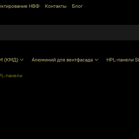
ектирование НВФ
Контакты
Блог
КМ (КМД)
Алюминий для вентфасада
HPL-панели S
PL-панели