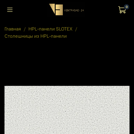
0
Главная
HPL-панели SLOTEX
Столешницы из HPL-панели