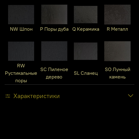
NW Шпон
P Поры дуба
Q Керамика
R Металл
RW
SC Пиленое
SO Лунный
Рустикальные
SL Сланец
дерево
камень
поры
Характеристики