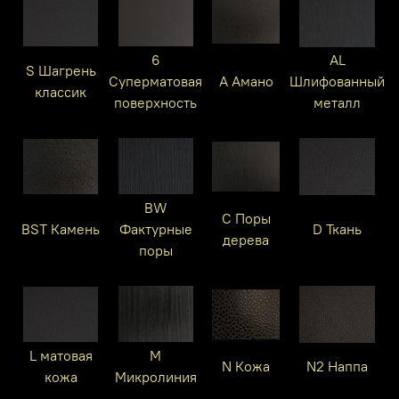
6
AL
S Шагрень
Суперматовая
A Амано
Шлифованный
классик
поверхность
металл
BW
C Поры
BST Камень
Фактурные
D Ткань
дерева
поры
L матовая
M
N Кожа
N2 Наппа
кожа
Микролиния