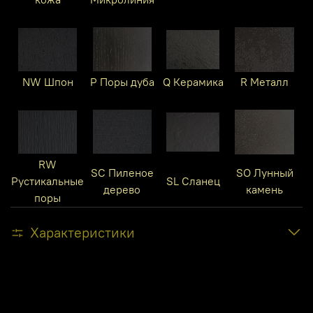
NW Шпон
P Поры дуба
Q Керамика
R Металл
RW
SC Пиленое
SO Лунный
Рустикальные
SL Сланец
дерево
камень
поры
Характеристики