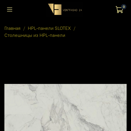
0
Главная
HPL-панели SLOTEX
Столешницы из HPL-панели