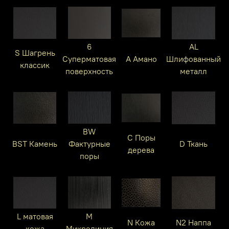
6
AL
S Шагрень
Суперматовая
A Амано
Шлифованный
классик
поверхность
металл
BW
C Поры
BST Камень
Фактурные
D Ткань
дерева
поры
L матовая
M
N Кожа
N2 Наппа
кожа
Микролиния