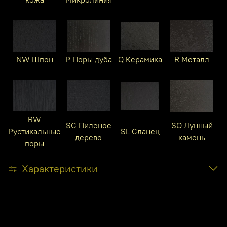
NW Шпон
P Поры дуба
Q Керамика
R Металл
RW
SC Пиленое
SO Лунный
Рустикальные
SL Сланец
дерево
камень
поры
Характеристики