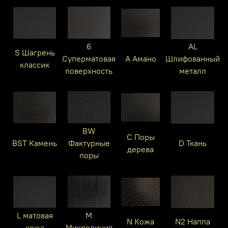
6
AL
S Шагрень
Суперматовая
A Амано
Шлифованный
классик
поверхность
металл
BW
C Поры
BST Камень
Фактурные
D Ткань
дерева
поры
L матовая
M
N Кожа
N2 Наппа
кожа
Микролиния