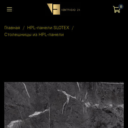
0
Главная
HPL-панели SLOTEX
Столешницы из HPL-панели