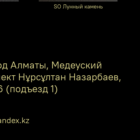
SO Лунный камень
од Алматы, Медеуский
пект Нұрсұлтан Назарбаев,
6 (подъезд 1)
ndex.kz