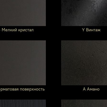
6 Мелкий кристал
Y Винтаж
ерматовая поверхность
A Амано