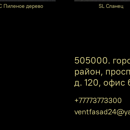
C Пиленое дерево
SL Сланец
505000. гор
район, прос
д. 120, офис 
+77773773300
ventfasad24@ya