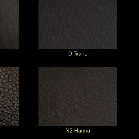
D Ткань
N2 Наппа