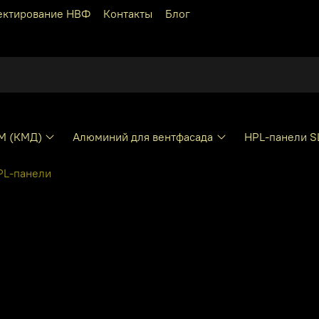
ектирование НВФ
Контакты
Блог
КМ (КМД)
Алюминий для вентфасада
HPL-панели S
PL-панели