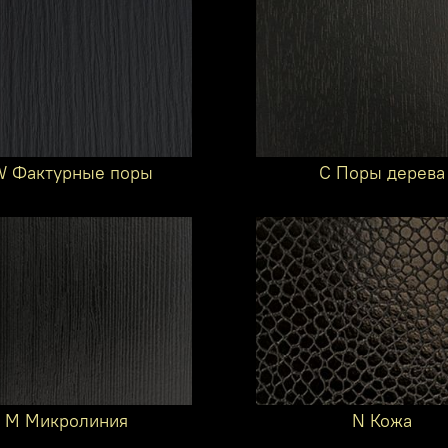
 Фактурные поры
C Поры дерева
M Микролиния
N Кожа