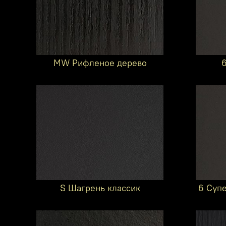
MW Рифленое дерево
S Шагрень классик
6 Суп