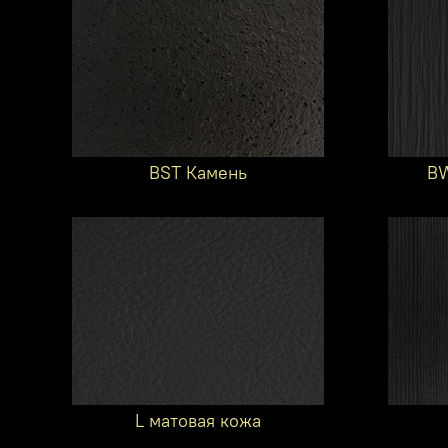
BST Камень
BW
L матовая кожа