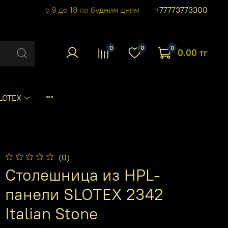
с 9 до 18 по будним дням
+77773773300
0
0
0
0.00 тг
LOTEX
(0)
Столешница из HPL-
панели SLOTEX 2342
Italian Stone