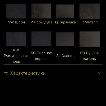
NW Шпон
P Поры дуба
Q Керамика
R Металл
RW
SC Пиленое
SO Лунный
Рустикальные
SL Сланец
дерево
камень
поры
Характеристики