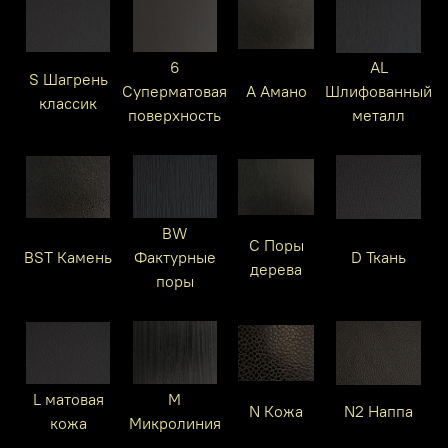
6
AL
S Шагрень
Суперматовая
A Амано
Шлифованный
классик
поверхность
металл
BW
C Поры
BST Камень
Фактурные
D Ткань
дерева
поры
L матовая
M
N Кожа
N2 Наппа
кожа
Микролиния