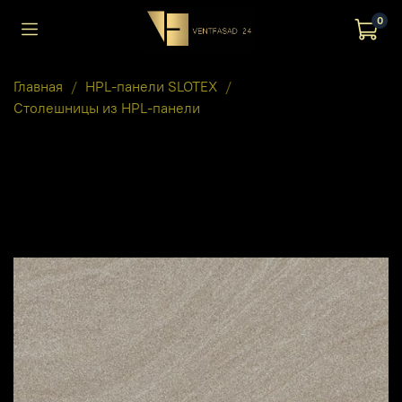
0
Главная
HPL-панели SLOTEX
Столешницы из HPL-панели