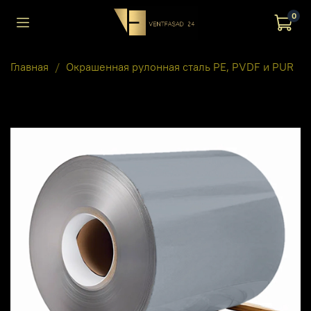
0
Главная
Окрашенная рулонная сталь PE, PVDF и PUR