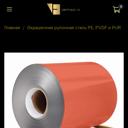
0
Главная
Окрашенная рулонная сталь PE, PVDF и PUR