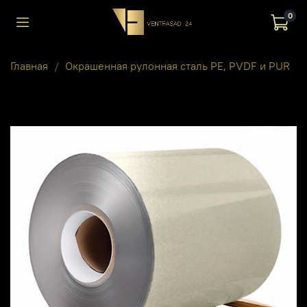
0
Главная
Окрашенная рулонная сталь PE, PVDF и PUR