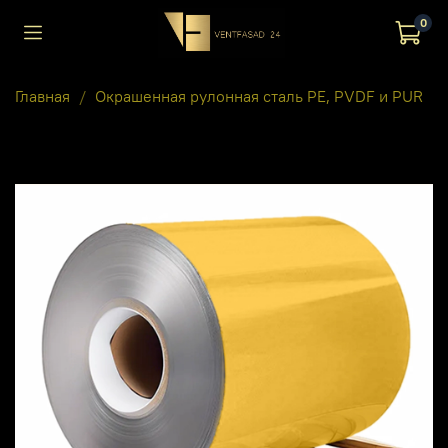
0
Главная
Окрашенная рулонная сталь PE, PVDF и PUR