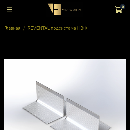
0
Главная
REVENTAL подсистема НВФ