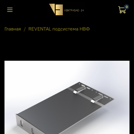
0
Главная
REVENTAL подсистема НВФ