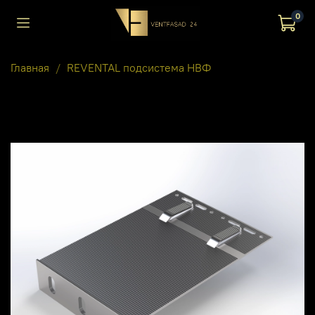
0
Главная
REVENTAL подсистема НВФ