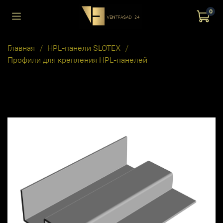
0
Главная
HPL-панели SLOTEX
Профили для крепления HPL-панелей