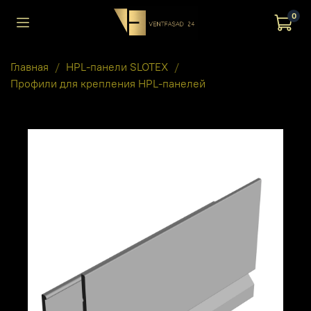
0
Главная
HPL-панели SLOTEX
Профили для крепления HPL-панелей