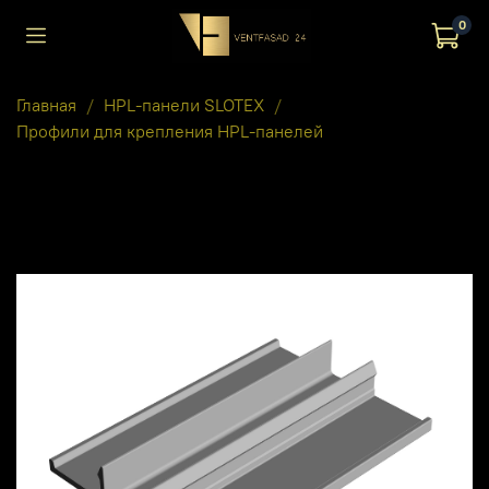
0
Главная
HPL-панели SLOTEX
Профили для крепления HPL-панелей