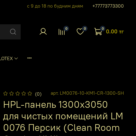
с 9 до 18 по будним дням
+77773773300
0
0
0
0.00 тг
LOTEX
арт.
LM0076-10-КМ1-CR-1300-SH
(0)
HPL-панель 1300х3050
для чистых помещений LM
0076 Персик (Clean Room