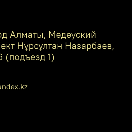
од Алматы, Медеуский
пект Нұрсұлтан Назарбаев,
6 (подъезд 1)
ndex.kz