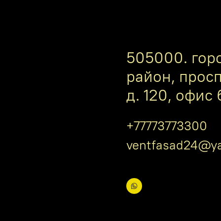
505000. гор
район, прос
д. 120, офис 
+77773773300
ventfasad24@ya