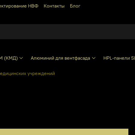
ектирование НВФ
Контакты
Блог
КМ (КМД)
Алюминий для вентфасада
HPL-панели S
медицинских учреждений