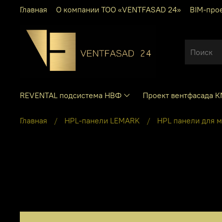
Главная
О компании ТОО «VENTFASAD 24»
BIM-про
REVENTAL подсистема НВФ
Проект вентфасада 
Главная
HPL-панели LEMARK
HPL панели для 