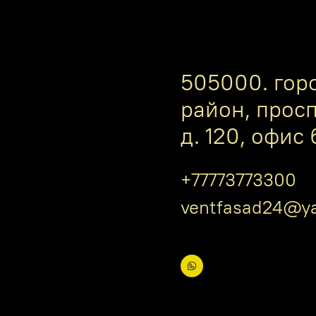
505000. гор
район, прос
д. 120, офис 
+77773773300
ventfasad24@ya