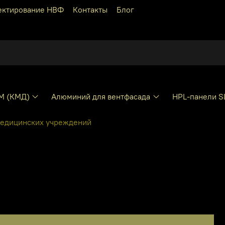
ектирование НВФ
Контакты
Блог
КМ (КМД)
Алюминий для вентфасада
HPL-панели S
медицинских учреждений