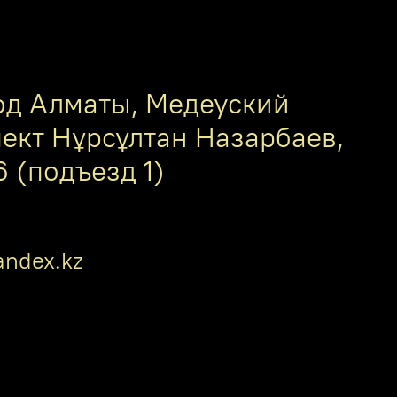
од Алматы, Медеуский
пект Нұрсұлтан Назарбаев,
6 (подъезд 1)
ndex.kz