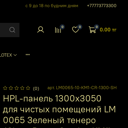
с 9 до 18 по будним дням
+77773773300
0
0
0
0.00 тг
LOTEX
арт.
LM0065-10-КМ1-CR-1300-SH
(0)
HPL-панель 1300х3050
для чистых помещений LM
0065 Зеленый тенеро