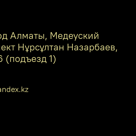
од Алматы, Медеуский
пект Нұрсұлтан Назарбаев,
6 (подъезд 1)
ndex.kz