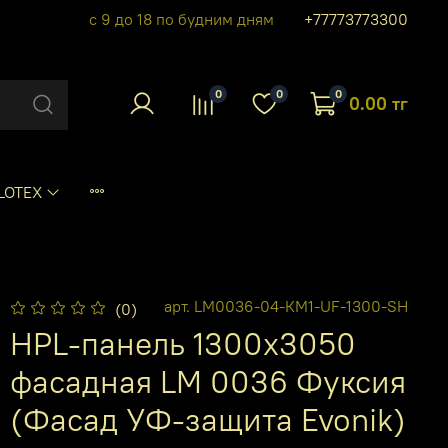
с 9 до 18 по будним дням
+77773773300
0
0
0
0.00 тг
LOTEX
арт.
LM0036-04-КМ1-UF-1300-SH
(0)
HPL-панель 1300х3050
фасадная LM 0036 Фуксия
(Фасад УФ-защита Evonik)