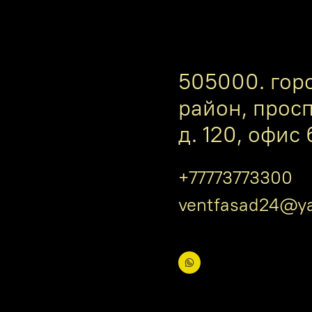
505000. гор
район, прос
д. 120, офис 
+77773773300
ventfasad24@ya