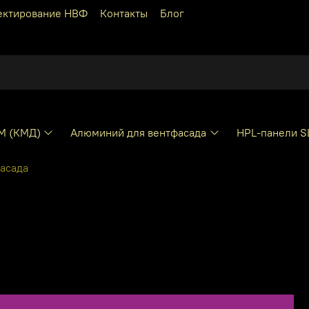
ектирование НВФ
Контакты
Блог
КМ (КМД)
Алюминий для вентфасада
HPL-панели S
фасада