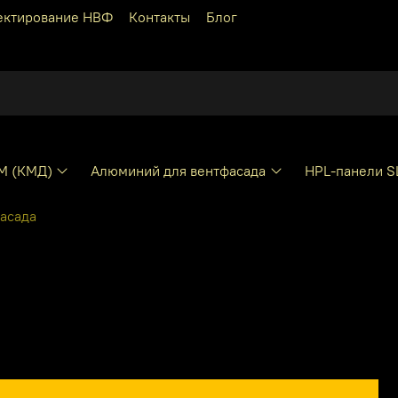
ектирование НВФ
Контакты
Блог
КМ (КМД)
Алюминий для вентфасада
HPL-панели S
фасада